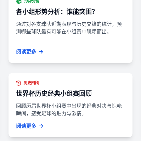
形势分析
各小组形势分析：谁能突围？
通过对各支球队近期表现与历史交锋的统计，预
测哪些球队最有可能在小组赛中脱颖而出。
阅读更多
历史回顾
世界杯历史经典小组赛回顾
回顾历届世界杯小组赛中出现的经典对决与惊艳
瞬间，感受足球的魅力与激情。
阅读更多