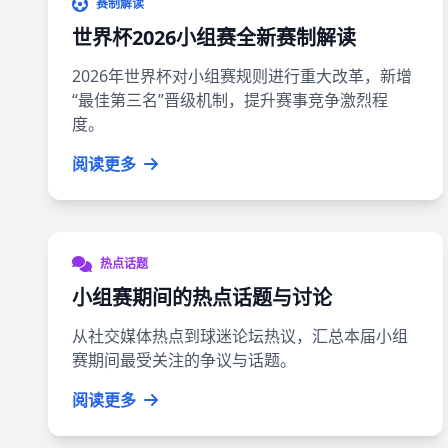
赛制解读
世界杯2026小组赛全新赛制解读
2026年世界杯对小组赛规则进行重大改革，新增
“最佳第三名”晋级机制，提升赛事竞争激烈程
度。
阅读更多
热点话题
小组赛期间的热点话题与讨论
从社交媒体热点到球迷论坛热议，汇总本届小组
赛期间最受关注的争议与话题。
阅读更多