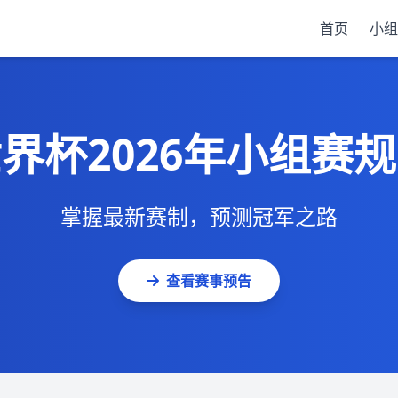
首页
小组
界杯2026年小组赛
掌握最新赛制，预测冠军之路
查看赛事预告