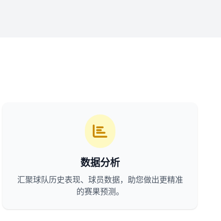
数据分析
汇聚球队历史表现、球员数据，助您做出更精准
的赛果预测。