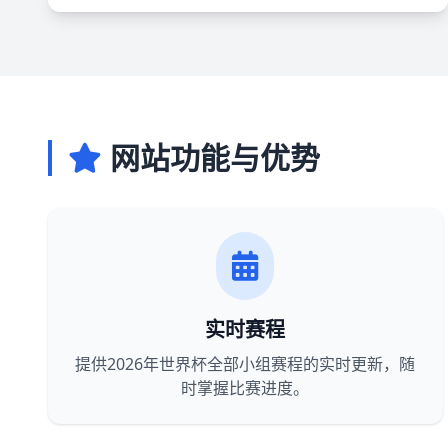
网站功能与优势
实时赛程
提供2026年世界杯全部小组赛程的实时更新，随
时掌握比赛进度。