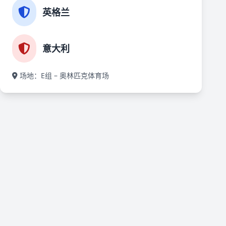
英格兰
意大利
场地：E组 – 奥林匹克体育场