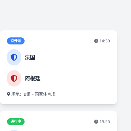
14:30
待开始
法国
阿根廷
场地：B组 – 国家体育场
19:55
进行中