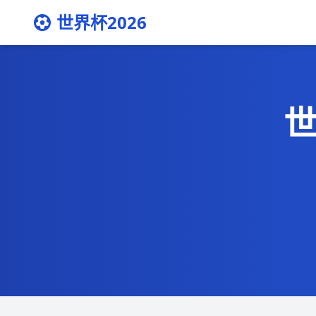
世界杯2026
世