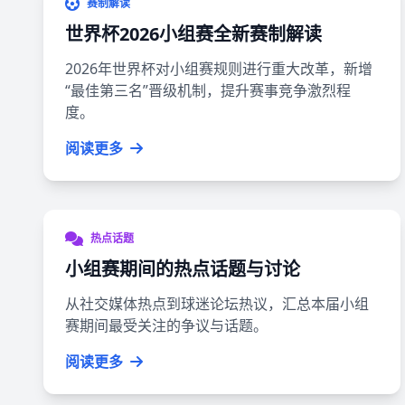
赛制解读
世界杯2026小组赛全新赛制解读
2026年世界杯对小组赛规则进行重大改革，新增
“最佳第三名”晋级机制，提升赛事竞争激烈程
度。
阅读更多
热点话题
小组赛期间的热点话题与讨论
从社交媒体热点到球迷论坛热议，汇总本届小组
赛期间最受关注的争议与话题。
阅读更多