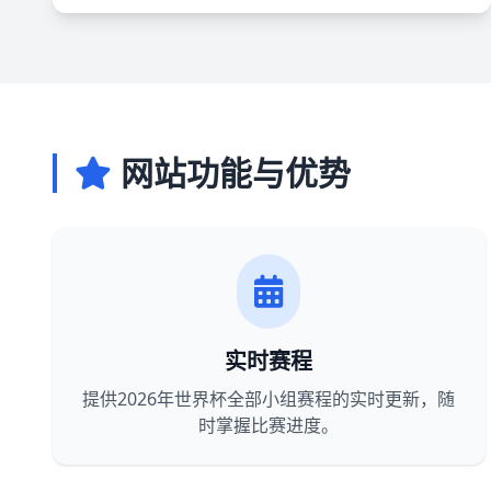
网站功能与优势
实时赛程
提供2026年世界杯全部小组赛程的实时更新，随
时掌握比赛进度。