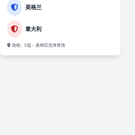
英格兰
意大利
场地：E组 – 奥林匹克体育场