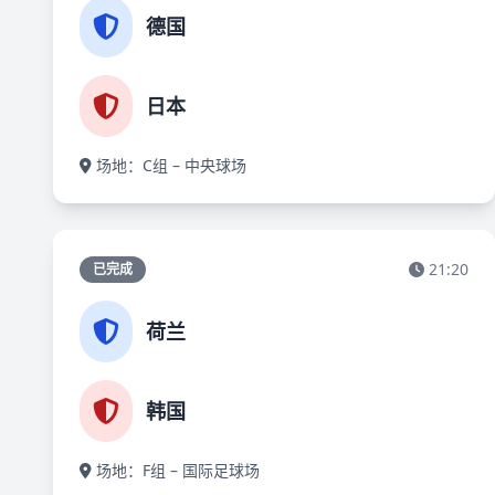
德国
日本
场地：C组 – 中央球场
21:20
已完成
荷兰
韩国
场地：F组 – 国际足球场