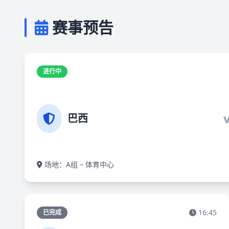
赛事预告
进行中
巴西
场地：A组 – 体育中心
16:45
已完成