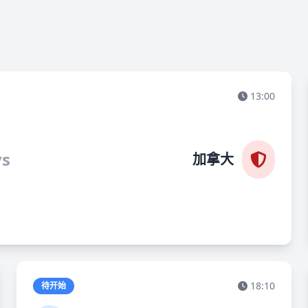
13:00
vs
加拿大
18:10
待开始