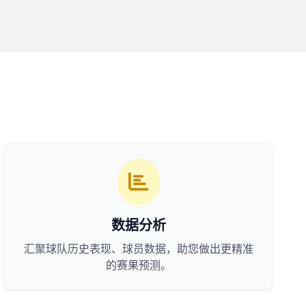
数据分析
汇聚球队历史表现、球员数据，助您做出更精准
的赛果预测。