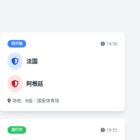
14:30
待开始
法国
阿根廷
场地：B组 – 国家体育场
19:55
进行中