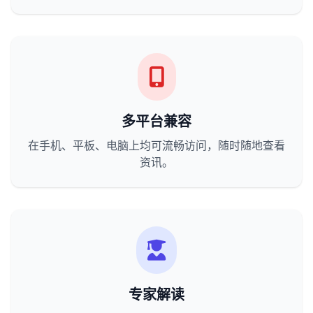
多平台兼容
在手机、平板、电脑上均可流畅访问，随时随地查看
资讯。
专家解读