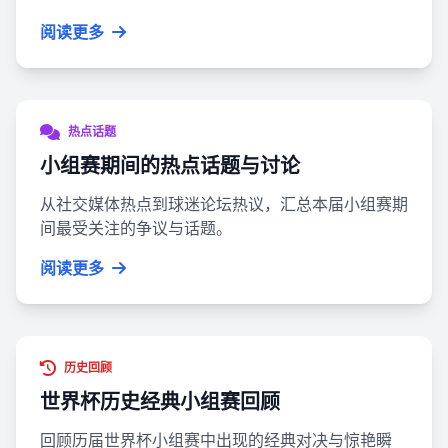
阅读更多
热点话题
小组赛期间的热点话题与讨论
从社交媒体热点到球迷论坛热议，汇总本届小组赛期
间最受关注的争议与话题。
阅读更多
历史回顾
世界杯历史经典小组赛回顾
回顾历届世界杯小组赛中出现的经典对决与惊艳瞬