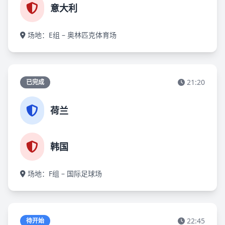
意大利
场地：E组 – 奥林匹克体育场
21:20
已完成
荷兰
韩国
场地：F组 – 国际足球场
22:45
待开始