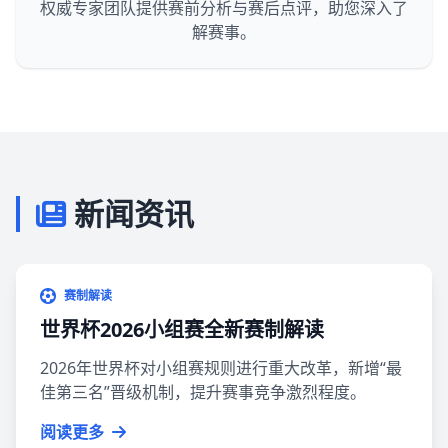
权威专家团队提供赛前分析与赛后点评，助您深入了
解赛事。
新闻资讯
赛制解读
世界杯2026小组赛全新赛制解读
2026年世界杯对小组赛规则进行重大改革，新增“最
佳第三名”晋级机制，提升赛事竞争激烈程度。
阅读更多