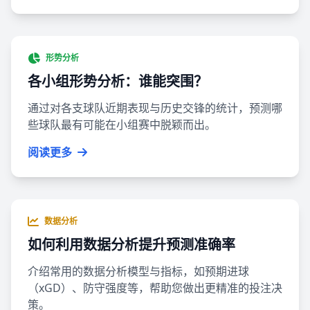
形势分析
各小组形势分析：谁能突围？
通过对各支球队近期表现与历史交锋的统计，预测哪
些球队最有可能在小组赛中脱颖而出。
阅读更多
数据分析
如何利用数据分析提升预测准确率
介绍常用的数据分析模型与指标，如预期进球
（xGD）、防守强度等，帮助您做出更精准的投注决
策。