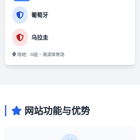
葡萄牙
乌拉圭
场地：G组 – 海滨体育场
网站功能与优势