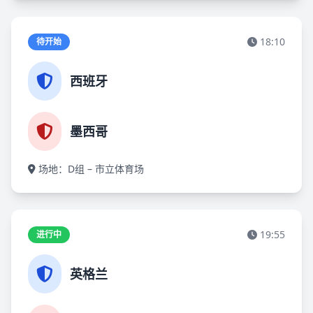
18:10
待开始
西班牙
墨西哥
场地：D组 – 市立体育场
19:55
进行中
英格兰