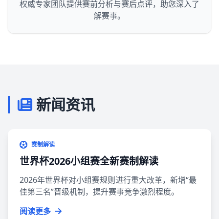
权威专家团队提供赛前分析与赛后点评，助您深入了
解赛事。
新闻资讯
赛制解读
世界杯2026小组赛全新赛制解读
2026年世界杯对小组赛规则进行重大改革，新增“最
佳第三名”晋级机制，提升赛事竞争激烈程度。
阅读更多