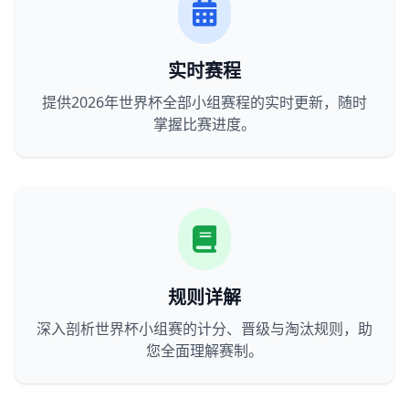
实时赛程
提供2026年世界杯全部小组赛程的实时更新，随时
掌握比赛进度。
规则详解
深入剖析世界杯小组赛的计分、晋级与淘汰规则，助
您全面理解赛制。