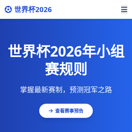
世界杯2026
世界杯2026年小组
赛规则
掌握最新赛制，预测冠军之路
查看赛事预告