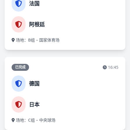
法国
阿根廷
场地：B组 – 国家体育场
16:45
已完成
德国
日本
场地：C组 – 中央球场