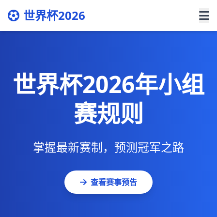
世界杯2026
世界杯2026年小组
赛规则
掌握最新赛制，预测冠军之路
查看赛事预告