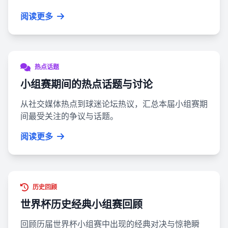
阅读更多
热点话题
小组赛期间的热点话题与讨论
从社交媒体热点到球迷论坛热议，汇总本届小组赛期
间最受关注的争议与话题。
阅读更多
历史回顾
世界杯历史经典小组赛回顾
回顾历届世界杯小组赛中出现的经典对决与惊艳瞬