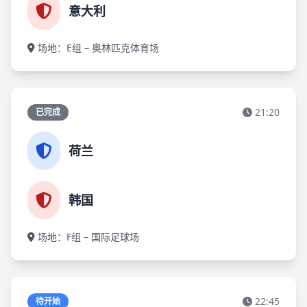
意大利
场地：E组 – 奥林匹克体育场
21:20
已完成
荷兰
韩国
场地：F组 – 国际足球场
22:45
待开始