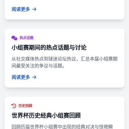
阅读更多
热点话题
小组赛期间的热点话题与讨论
从社交媒体热点到球迷论坛热议，汇总本届小组赛期
间最受关注的争议与话题。
阅读更多
历史回顾
世界杯历史经典小组赛回顾
回顾历届世界杯小组赛中出现的经典对决与惊艳瞬