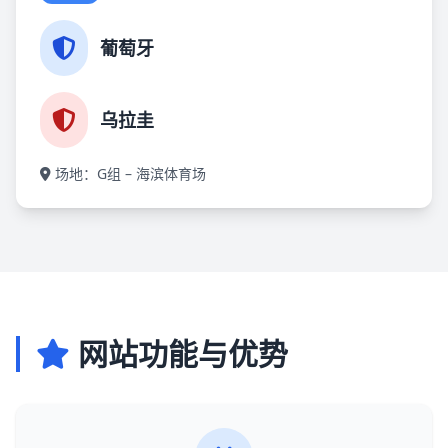
葡萄牙
乌拉圭
场地：G组 – 海滨体育场
网站功能与优势