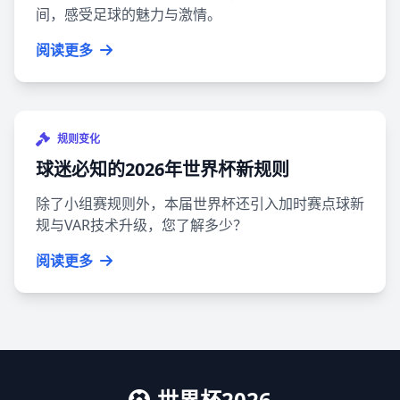
间，感受足球的魅力与激情。
阅读更多
规则变化
球迷必知的2026年世界杯新规则
除了小组赛规则外，本届世界杯还引入加时赛点球新
规与VAR技术升级，您了解多少？
阅读更多
世界杯2026