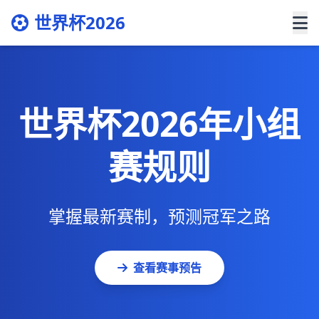
世界杯2026
世界杯2026年小组
赛规则
掌握最新赛制，预测冠军之路
查看赛事预告