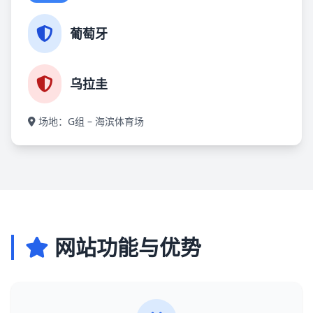
葡萄牙
乌拉圭
场地：G组 – 海滨体育场
网站功能与优势