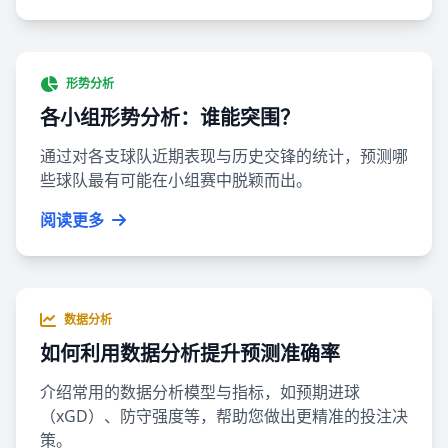
形势分析
各小组形势分析：谁能突围？
通过对各支球队近期表现与历史交锋的统计，预测哪
些球队最有可能在小组赛中脱颖而出。
阅读更多
数据分析
如何利用数据分析提升预测准确率
介绍常用的数据分析模型与指标，如预期进球
（xGD）、防守强度等，帮助您做出更精准的投注决
策。