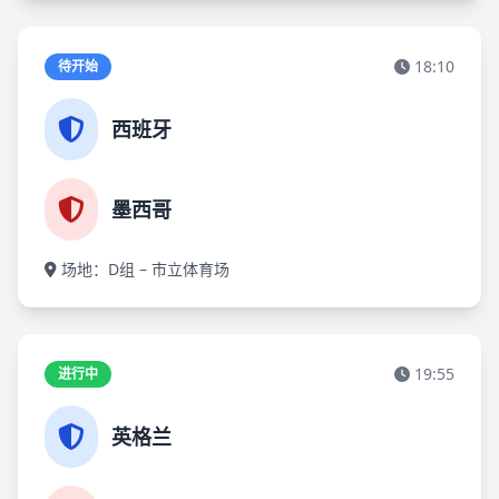
18:10
待开始
西班牙
墨西哥
场地：D组 – 市立体育场
19:55
进行中
英格兰