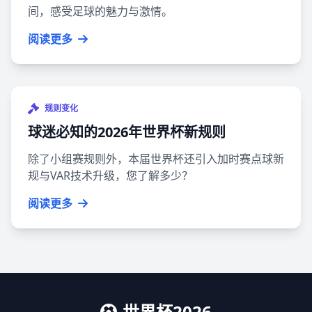
间，感受足球的魅力与激情。
阅读更多
规则变化
球迷必知的2026年世界杯新规则
除了小组赛规则外，本届世界杯还引入加时赛点球新
规与VAR技术升级，您了解多少？
阅读更多
世界杯2026