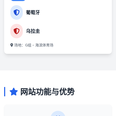
葡萄牙
乌拉圭
场地：G组 – 海滨体育场
网站功能与优势