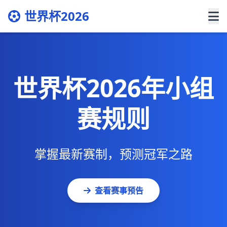
世界杯2026
世界杯2026年小组
赛规则
掌握最新赛制，预测冠军之路
查看赛事预告