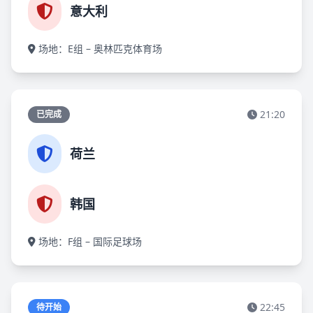
意大利
场地：E组 – 奥林匹克体育场
21:20
已完成
荷兰
韩国
场地：F组 – 国际足球场
22:45
待开始