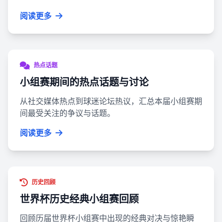
阅读更多
热点话题
小组赛期间的热点话题与讨论
从社交媒体热点到球迷论坛热议，汇总本届小组赛期
间最受关注的争议与话题。
阅读更多
历史回顾
世界杯历史经典小组赛回顾
回顾历届世界杯小组赛中出现的经典对决与惊艳瞬