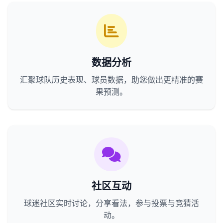
数据分析
汇聚球队历史表现、球员数据，助您做出更精准的赛
果预测。
社区互动
球迷社区实时讨论，分享看法，参与投票与竞猜活
动。