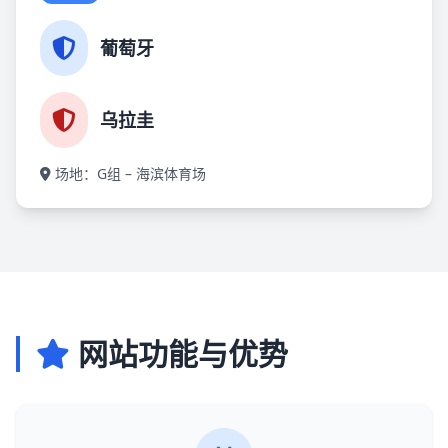
葡萄牙
乌拉圭
场地：G组 – 海滨体育场
网站功能与优势