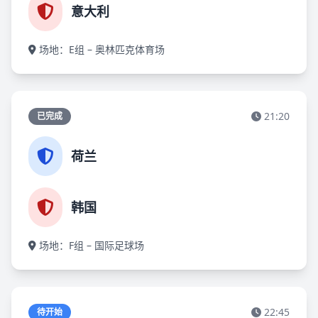
意大利
场地：E组 – 奥林匹克体育场
21:20
已完成
荷兰
韩国
场地：F组 – 国际足球场
22:45
待开始