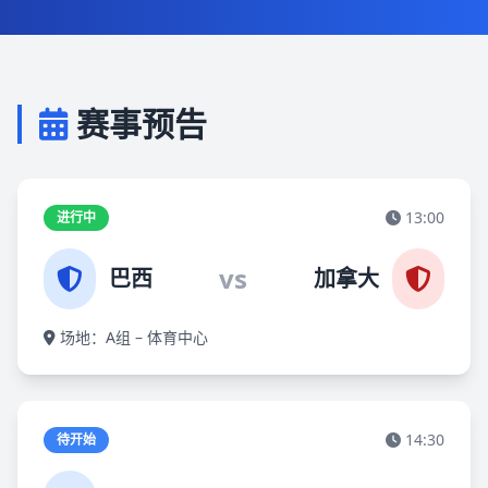
赛事预告
13:00
进行中
vs
巴西
加拿大
场地：A组 – 体育中心
14:30
待开始