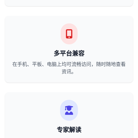
多平台兼容
在手机、平板、电脑上均可流畅访问，随时随地查看
资讯。
专家解读