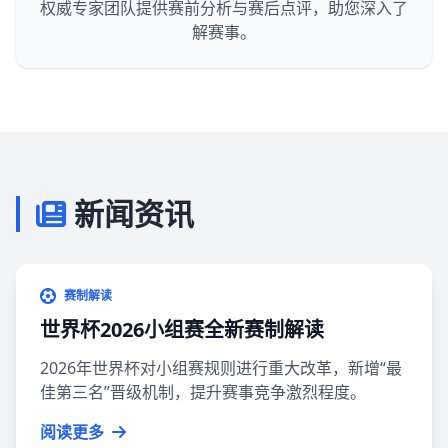
权威专家团队提供赛前分析与赛后点评，助您深入了
解赛事。
新闻资讯
赛制解读
世界杯2026小组赛全新赛制解读
2026年世界杯对小组赛规则进行重大改革，新增“最
佳第三名”晋级机制，提升赛事竞争激烈程度。
阅读更多