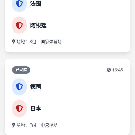
法国
阿根廷
场地：B组 – 国家体育场
16:45
已完成
德国
日本
场地：C组 – 中央球场