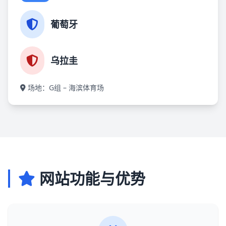
葡萄牙
乌拉圭
场地：G组 – 海滨体育场
网站功能与优势