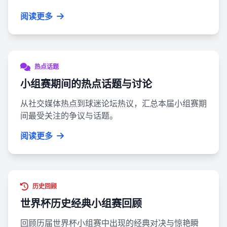
阅读更多
热点话题
小组赛期间的热点话题与讨论
从社交媒体热点到球迷论坛热议，汇总本届小组赛期
间最受关注的争议与话题。
阅读更多
历史回顾
世界杯历史经典小组赛回顾
回顾历届世界杯小组赛中出现的经典对决与惊艳瞬