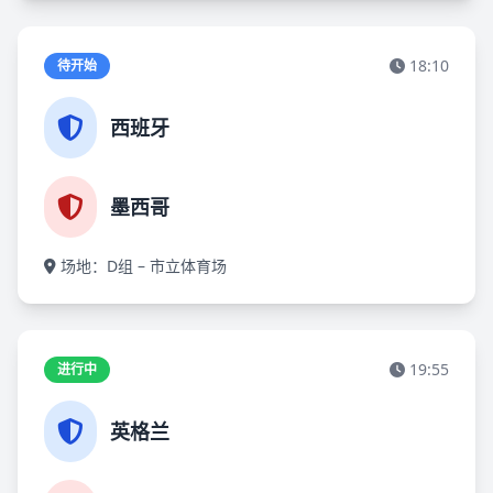
18:10
待开始
西班牙
墨西哥
场地：D组 – 市立体育场
19:55
进行中
英格兰