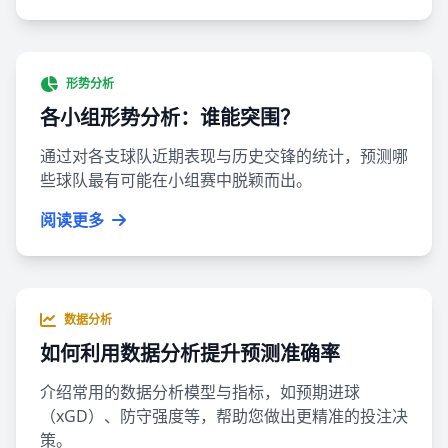
形势分析
各小组形势分析：谁能突围？
通过对各支球队近期表现与历史交锋的统计，预测哪
些球队最有可能在小组赛中脱颖而出。
阅读更多
数据分析
如何利用数据分析提升预测准确率
介绍常用的数据分析模型与指标，如预期进球
（xGD）、防守强度等，帮助您做出更精准的投注决
策。