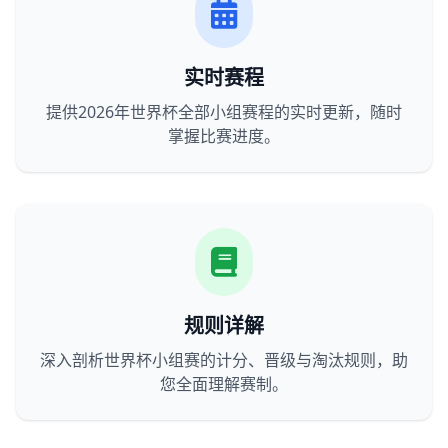
实时赛程
提供2026年世界杯全部小组赛程的实时更新，随时
掌握比赛进度。
规则详解
深入剖析世界杯小组赛的计分、晋级与淘汰规则，助
您全面理解赛制。