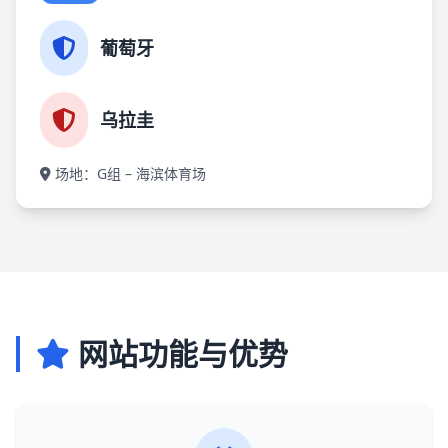
葡萄牙
乌拉圭
场地：G组 – 海滨体育场
网站功能与优势