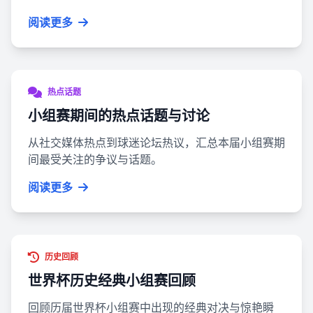
阅读更多
热点话题
小组赛期间的热点话题与讨论
从社交媒体热点到球迷论坛热议，汇总本届小组赛期
间最受关注的争议与话题。
阅读更多
历史回顾
世界杯历史经典小组赛回顾
回顾历届世界杯小组赛中出现的经典对决与惊艳瞬