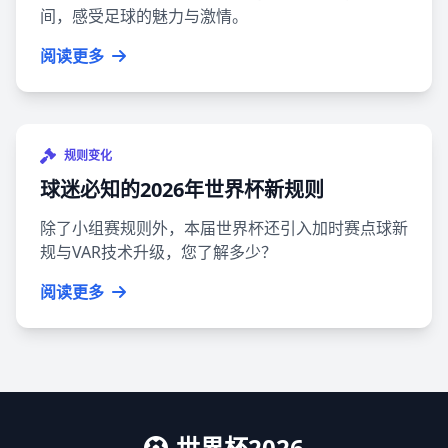
间，感受足球的魅力与激情。
阅读更多
规则变化
球迷必知的2026年世界杯新规则
除了小组赛规则外，本届世界杯还引入加时赛点球新
规与VAR技术升级，您了解多少？
阅读更多
世界杯2026