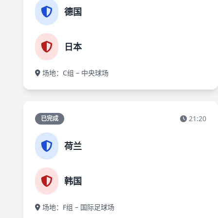
德国
日本
场地：C组 – 中央球场
21:20
已完成
荷兰
韩国
场地：F组 – 国际足球场