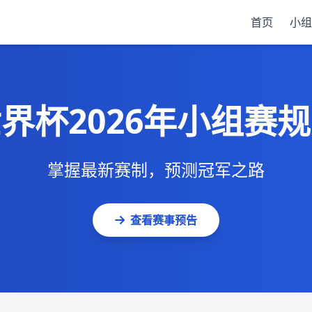
首页
小组
界杯2026年小组赛
掌握最新赛制，预测冠军之路
查看赛事预告