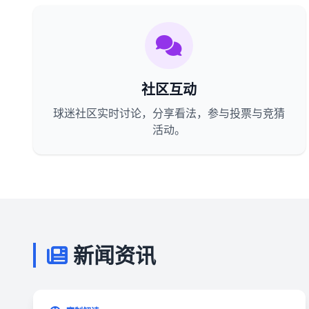
社区互动
球迷社区实时讨论，分享看法，参与投票与竞猜
活动。
新闻资讯