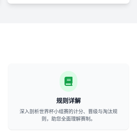
规则详解
深入剖析世界杯小组赛的计分、晋级与淘汰规
则，助您全面理解赛制。