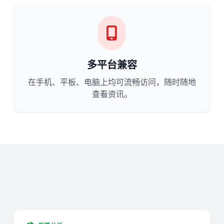
多平台兼容
在手机、平板、电脑上均可流畅访问，随时随地
查看资讯。