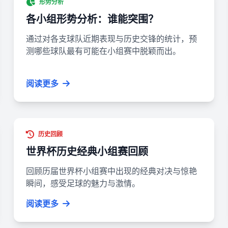
形势分析
各小组形势分析：谁能突围？
通过对各支球队近期表现与历史交锋的统计，预
测哪些球队最有可能在小组赛中脱颖而出。
阅读更多
历史回顾
世界杯历史经典小组赛回顾
回顾历届世界杯小组赛中出现的经典对决与惊艳
瞬间，感受足球的魅力与激情。
阅读更多