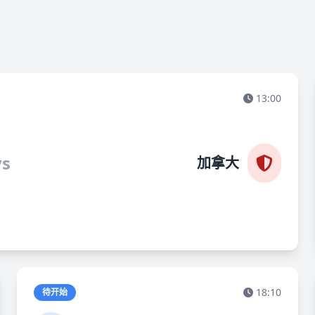
13:00
vs
加拿大
18:10
待开始