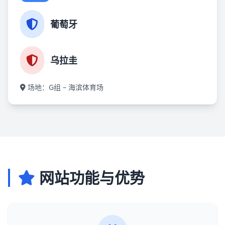
葡萄牙
乌拉圭
场地：G组 – 海滨体育场
网站功能与优势