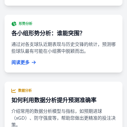
形势分析
各小组形势分析：谁能突围？
通过对各支球队近期表现与历史交锋的统计，预测哪
些球队最有可能在小组赛中脱颖而出。
阅读更多
数据分析
如何利用数据分析提升预测准确率
介绍常用的数据分析模型与指标，如预期进球
（xGD）、防守强度等，帮助您做出更精准的投注决
策。