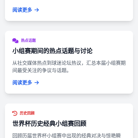
阅读更多
热点话题
小组赛期间的热点话题与讨论
从社交媒体热点到球迷论坛热议，汇总本届小组赛期
间最受关注的争议与话题。
阅读更多
历史回顾
世界杯历史经典小组赛回顾
回顾历届世界杯小组赛中出现的经典对决与惊艳瞬