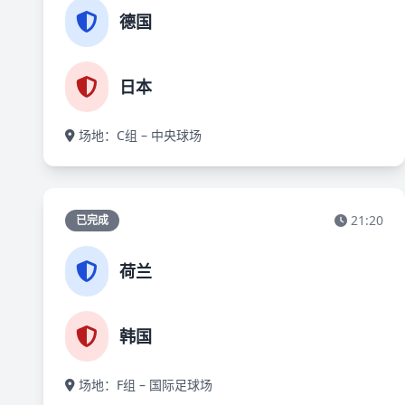
德国
日本
场地：C组 – 中央球场
21:20
已完成
荷兰
韩国
场地：F组 – 国际足球场