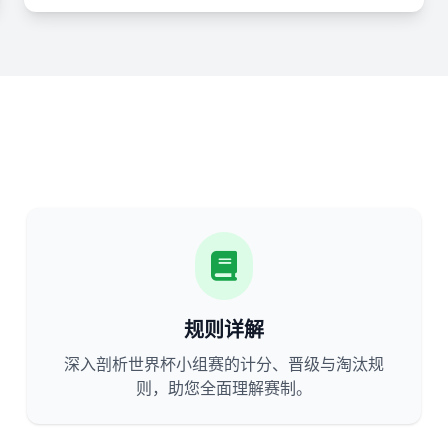
规则详解
深入剖析世界杯小组赛的计分、晋级与淘汰规
则，助您全面理解赛制。