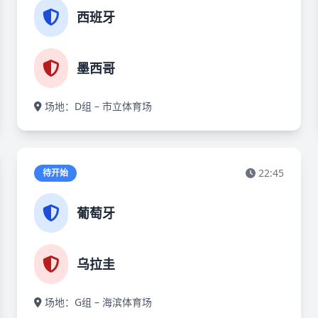
西班牙
墨西哥
场地：D组 – 市立体育场
22:45
待开始
葡萄牙
乌拉圭
场地：G组 – 海滨体育场