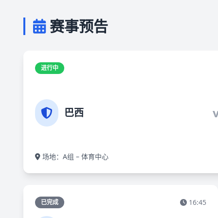
赛事预告
进行中
巴西
场地：A组 – 体育中心
16:45
已完成