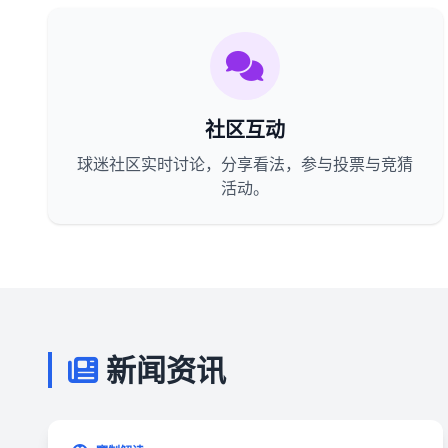
社区互动
球迷社区实时讨论，分享看法，参与投票与竞猜
活动。
新闻资讯