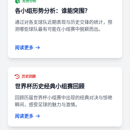
形势分析
各小组形势分析：谁能突围？
通过对各支球队近期表现与历史交锋的统计，预
测哪些球队最有可能在小组赛中脱颖而出。
阅读更多
历史回顾
世界杯历史经典小组赛回顾
回顾历届世界杯小组赛中出现的经典对决与惊艳
瞬间，感受足球的魅力与激情。
阅读更多