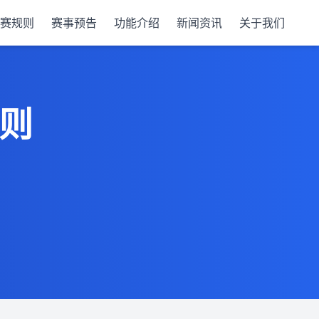
赛规则
赛事预告
功能介绍
新闻资讯
关于我们
规则