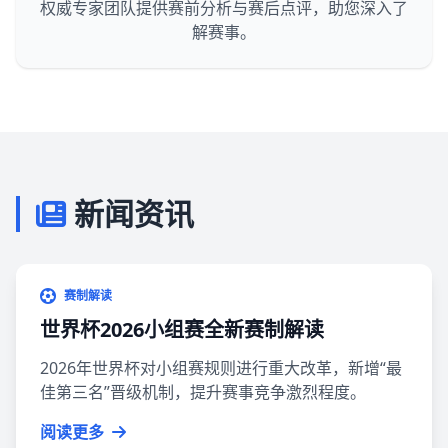
权威专家团队提供赛前分析与赛后点评，助您深入了
解赛事。
新闻资讯
赛制解读
世界杯2026小组赛全新赛制解读
2026年世界杯对小组赛规则进行重大改革，新增“最
佳第三名”晋级机制，提升赛事竞争激烈程度。
阅读更多