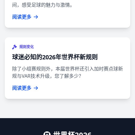
间，感受足球的魅力与激情。
阅读更多
规则变化
球迷必知的2026年世界杯新规则
除了小组赛规则外，本届世界杯还引入加时赛点球新
规与VAR技术升级，您了解多少？
阅读更多
世界杯2026