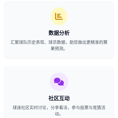
数据分析
汇聚球队历史表现、球员数据，助您做出更精准的赛
果预测。
社区互动
球迷社区实时讨论，分享看法，参与投票与竞猜活
动。