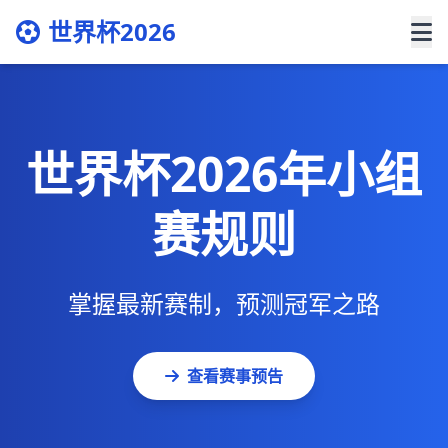
世界杯2026
世界杯2026年小组
赛规则
掌握最新赛制，预测冠军之路
查看赛事预告