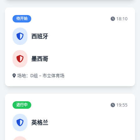
18:10
待开始
西班牙
墨西哥
场地：D组 – 市立体育场
19:55
进行中
英格兰