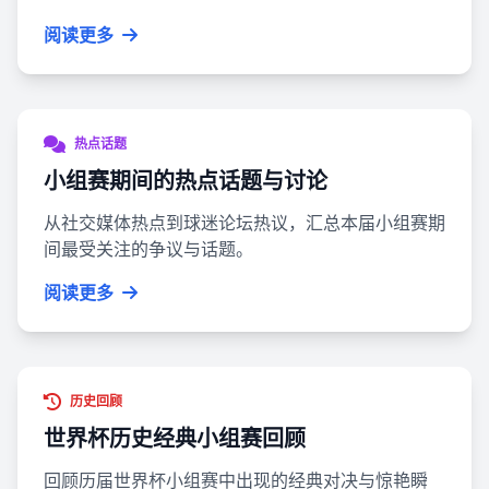
阅读更多
热点话题
小组赛期间的热点话题与讨论
从社交媒体热点到球迷论坛热议，汇总本届小组赛期
间最受关注的争议与话题。
阅读更多
历史回顾
世界杯历史经典小组赛回顾
回顾历届世界杯小组赛中出现的经典对决与惊艳瞬