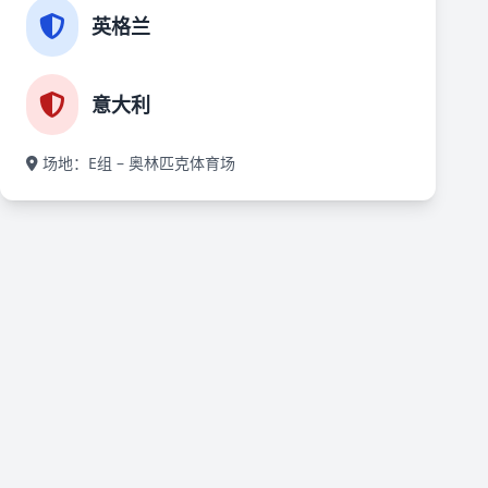
英格兰
意大利
场地：E组 – 奥林匹克体育场