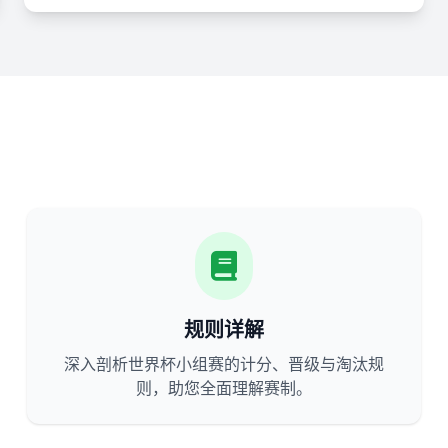
规则详解
深入剖析世界杯小组赛的计分、晋级与淘汰规
则，助您全面理解赛制。