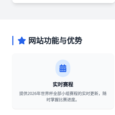
网站功能与优势
实时赛程
提供2026年世界杯全部小组赛程的实时更新，随
时掌握比赛进度。