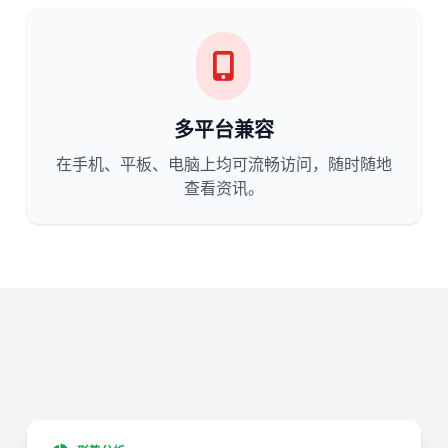
多平台兼容
在手机、平板、电脑上均可流畅访问，随时随地
查看资讯。