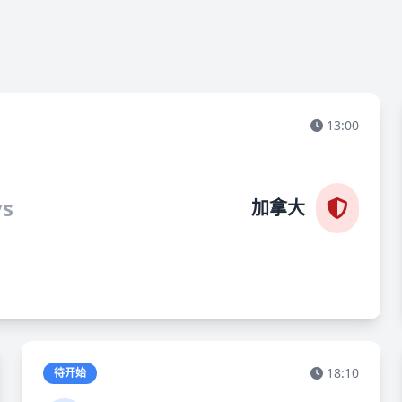
13:00
vs
加拿大
18:10
待开始