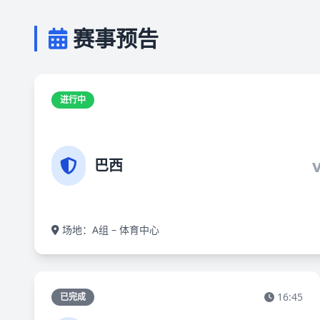
赛事预告
进行中
巴西
场地：A组 – 体育中心
16:45
已完成