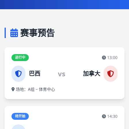
赛事预告
13:00
进行中
vs
巴西
加拿大
场地：A组 – 体育中心
14:30
待开始