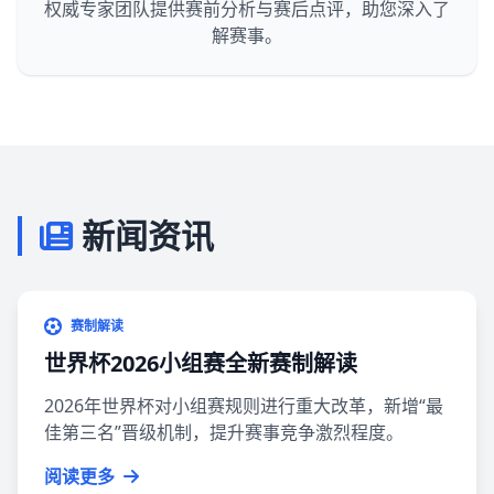
权威专家团队提供赛前分析与赛后点评，助您深入了
解赛事。
新闻资讯
赛制解读
世界杯2026小组赛全新赛制解读
2026年世界杯对小组赛规则进行重大改革，新增“最
佳第三名”晋级机制，提升赛事竞争激烈程度。
阅读更多