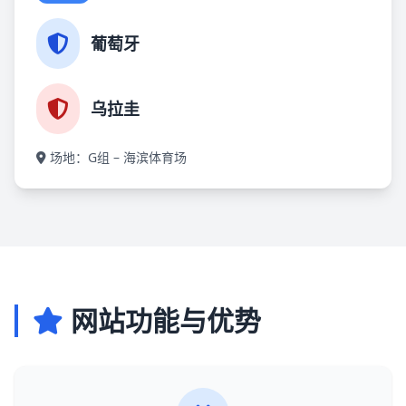
葡萄牙
乌拉圭
场地：G组 – 海滨体育场
网站功能与优势