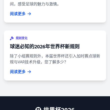
间，感受足球的魅力与激情。
阅读更多
规则变化
球迷必知的2026年世界杯新规则
除了小组赛规则外，本届世界杯还引入加时赛点球新
规与VAR技术升级，您了解多少？
阅读更多
世界杯2026