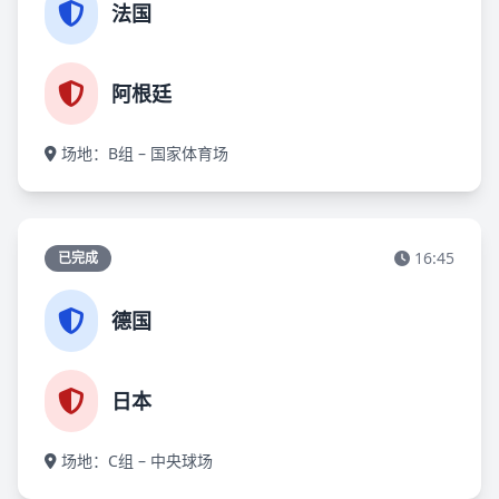
法国
阿根廷
场地：B组 – 国家体育场
16:45
已完成
德国
日本
场地：C组 – 中央球场