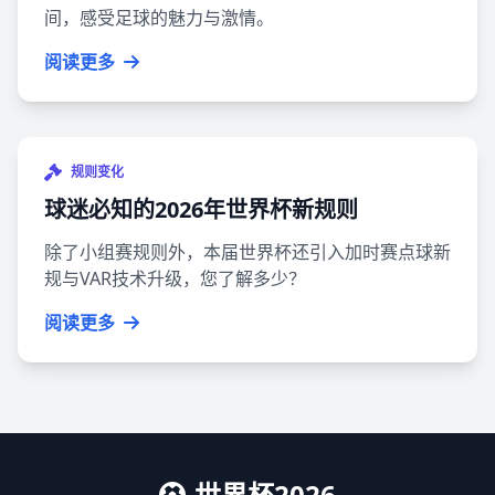
间，感受足球的魅力与激情。
阅读更多
规则变化
球迷必知的2026年世界杯新规则
除了小组赛规则外，本届世界杯还引入加时赛点球新
规与VAR技术升级，您了解多少？
阅读更多
世界杯2026