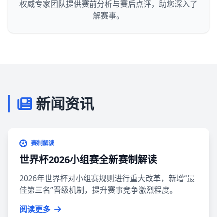
权威专家团队提供赛前分析与赛后点评，助您深入了
解赛事。
新闻资讯
赛制解读
世界杯2026小组赛全新赛制解读
2026年世界杯对小组赛规则进行重大改革，新增“最
佳第三名”晋级机制，提升赛事竞争激烈程度。
阅读更多