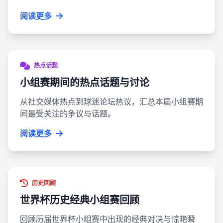
阅读更多
热点话题
小组赛期间的热点话题与讨论
从社交媒体热点到球迷论坛热议，汇总本届小组赛期
间最受关注的争议与话题。
阅读更多
历史回顾
世界杯历史经典小组赛回顾
回顾历届世界杯小组赛中出现的经典对决与惊艳瞬