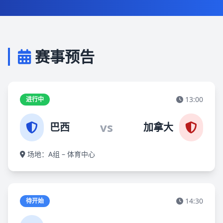
赛事预告
13:00
进行中
vs
巴西
加拿大
场地：A组 – 体育中心
14:30
待开始