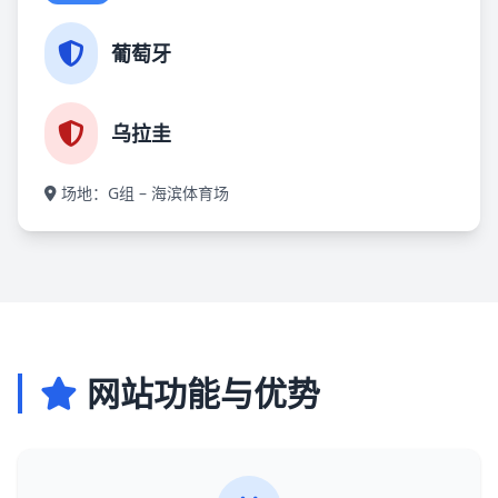
葡萄牙
乌拉圭
场地：G组 – 海滨体育场
网站功能与优势