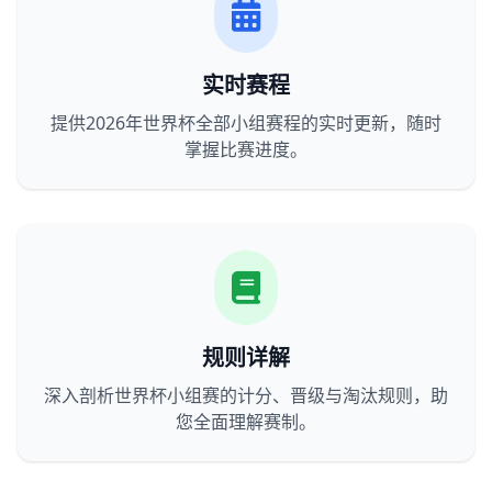
实时赛程
提供2026年世界杯全部小组赛程的实时更新，随时
掌握比赛进度。
规则详解
深入剖析世界杯小组赛的计分、晋级与淘汰规则，助
您全面理解赛制。