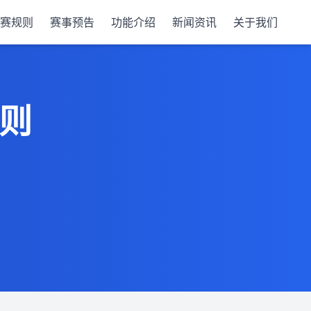
赛规则
赛事预告
功能介绍
新闻资讯
关于我们
规则