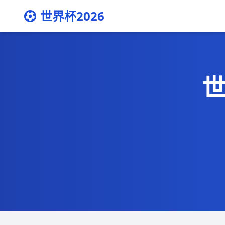
世界杯2026
世