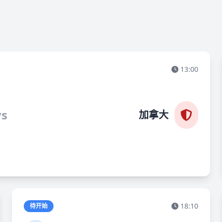
13:00
vs
加拿大
18:10
待开始