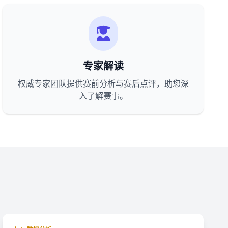
专家解读
权威专家团队提供赛前分析与赛后点评，助您深
入了解赛事。