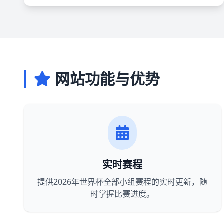
网站功能与优势
实时赛程
提供2026年世界杯全部小组赛程的实时更新，随
时掌握比赛进度。