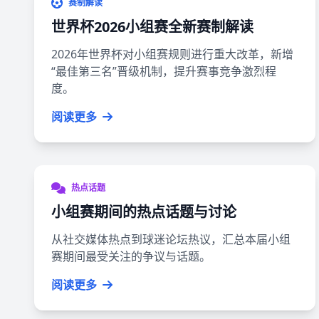
赛制解读
世界杯2026小组赛全新赛制解读
2026年世界杯对小组赛规则进行重大改革，新增
“最佳第三名”晋级机制，提升赛事竞争激烈程
度。
阅读更多
热点话题
小组赛期间的热点话题与讨论
从社交媒体热点到球迷论坛热议，汇总本届小组
赛期间最受关注的争议与话题。
阅读更多