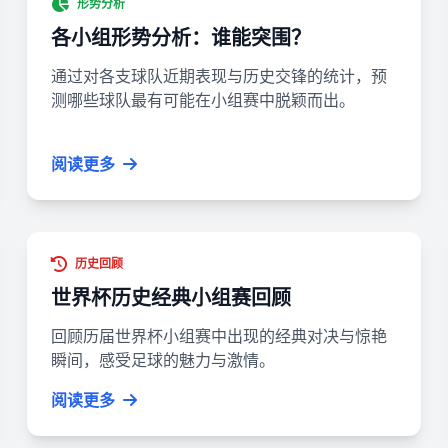
形势分析
各小组形势分析：谁能突围？
通过对各支球队近期表现与历史交锋的统计，预
测哪些球队最有可能在小组赛中脱颖而出。
阅读更多
历史回顾
世界杯历史经典小组赛回顾
回顾历届世界杯小组赛中出现的经典对决与惊艳
瞬间，感受足球的魅力与激情。
阅读更多