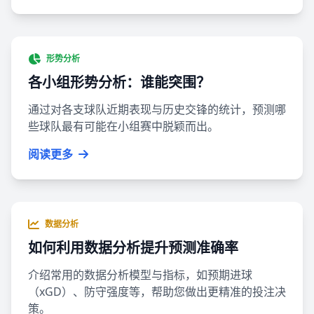
形势分析
各小组形势分析：谁能突围？
通过对各支球队近期表现与历史交锋的统计，预测哪
些球队最有可能在小组赛中脱颖而出。
阅读更多
数据分析
如何利用数据分析提升预测准确率
介绍常用的数据分析模型与指标，如预期进球
（xGD）、防守强度等，帮助您做出更精准的投注决
策。