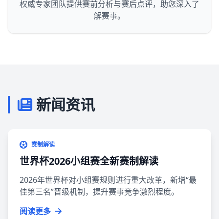
权威专家团队提供赛前分析与赛后点评，助您深入了
解赛事。
新闻资讯
赛制解读
世界杯2026小组赛全新赛制解读
2026年世界杯对小组赛规则进行重大改革，新增“最
佳第三名”晋级机制，提升赛事竞争激烈程度。
阅读更多