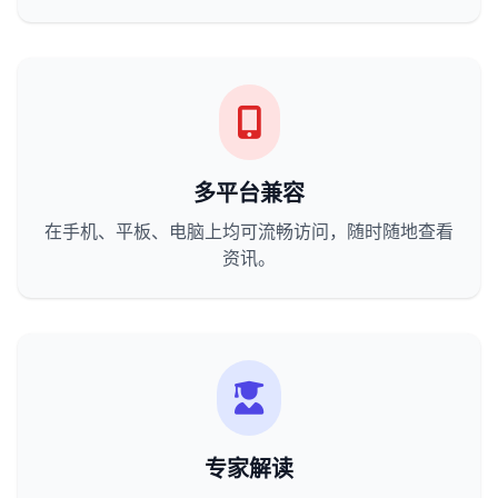
多平台兼容
在手机、平板、电脑上均可流畅访问，随时随地查看
资讯。
专家解读