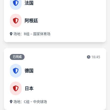
法国
阿根廷
场地：B组 – 国家体育场
16:45
已完成
德国
日本
场地：C组 – 中央球场