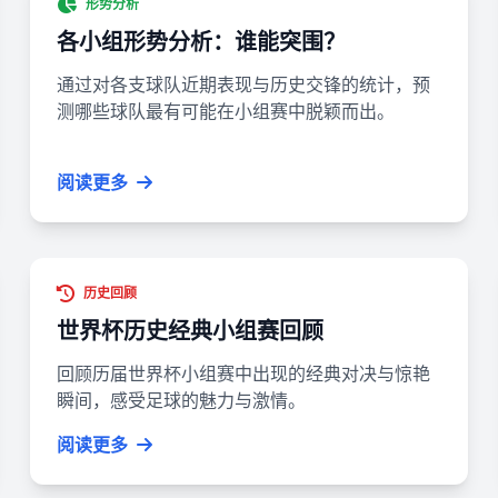
形势分析
各小组形势分析：谁能突围？
通过对各支球队近期表现与历史交锋的统计，预
测哪些球队最有可能在小组赛中脱颖而出。
阅读更多
历史回顾
世界杯历史经典小组赛回顾
回顾历届世界杯小组赛中出现的经典对决与惊艳
瞬间，感受足球的魅力与激情。
阅读更多