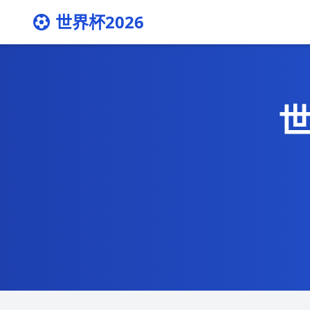
世界杯2026
世