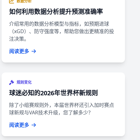
数据分析
如何利用数据分析提升预测准确率
介绍常用的数据分析模型与指标，如预期进球
（xGD）、防守强度等，帮助您做出更精准的投
注决策。
阅读更多
规则变化
球迷必知的2026年世界杯新规则
除了小组赛规则外，本届世界杯还引入加时赛点
球新规与VAR技术升级，您了解多少？
阅读更多