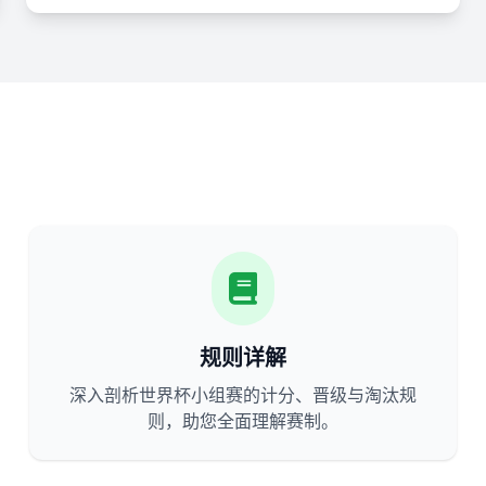
规则详解
深入剖析世界杯小组赛的计分、晋级与淘汰规
则，助您全面理解赛制。