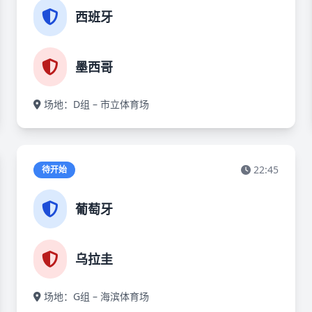
西班牙
墨西哥
场地：D组 – 市立体育场
22:45
待开始
葡萄牙
乌拉圭
场地：G组 – 海滨体育场