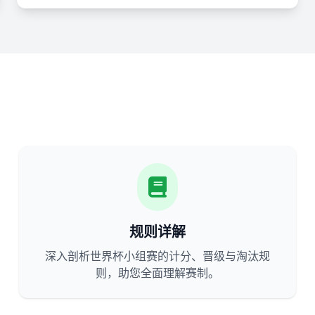
规则详解
深入剖析世界杯小组赛的计分、晋级与淘汰规
则，助您全面理解赛制。