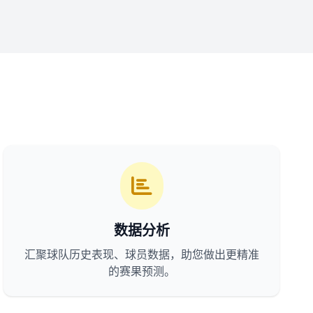
数据分析
汇聚球队历史表现、球员数据，助您做出更精准
的赛果预测。