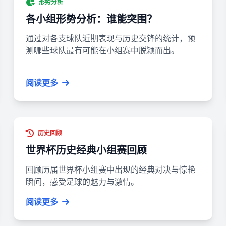
形势分析
各小组形势分析：谁能突围？
通过对各支球队近期表现与历史交锋的统计，预
测哪些球队最有可能在小组赛中脱颖而出。
阅读更多
历史回顾
世界杯历史经典小组赛回顾
回顾历届世界杯小组赛中出现的经典对决与惊艳
瞬间，感受足球的魅力与激情。
阅读更多