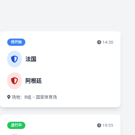
14:30
待开始
法国
阿根廷
场地：B组 – 国家体育场
19:55
进行中