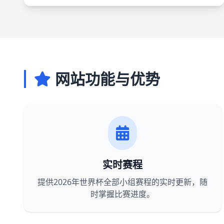
网站功能与优势
实时赛程
提供2026年世界杯全部小组赛程的实时更新，随
时掌握比赛进度。