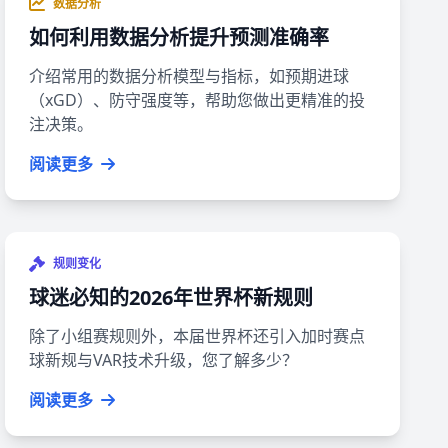
数据分析
如何利用数据分析提升预测准确率
介绍常用的数据分析模型与指标，如预期进球
（xGD）、防守强度等，帮助您做出更精准的投
注决策。
阅读更多
规则变化
球迷必知的2026年世界杯新规则
除了小组赛规则外，本届世界杯还引入加时赛点
球新规与VAR技术升级，您了解多少？
阅读更多