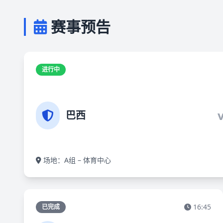
赛事预告
进行中
巴西
场地：A组 – 体育中心
16:45
已完成