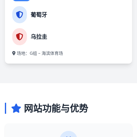
葡萄牙
乌拉圭
场地：G组 – 海滨体育场
网站功能与优势