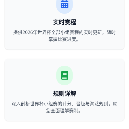
实时赛程
提供2026年世界杯全部小组赛程的实时更新，随时
掌握比赛进度。
规则详解
深入剖析世界杯小组赛的计分、晋级与淘汰规则，助
您全面理解赛制。