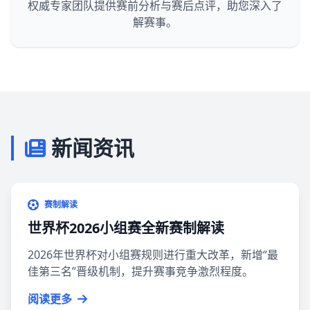
权威专家团队提供赛前分析与赛后点评，助您深入了
解赛事。
新闻资讯
赛制解读
世界杯2026小组赛全新赛制解读
2026年世界杯对小组赛规则进行重大改革，新增“最
佳第三名”晋级机制，提升赛事竞争激烈程度。
阅读更多