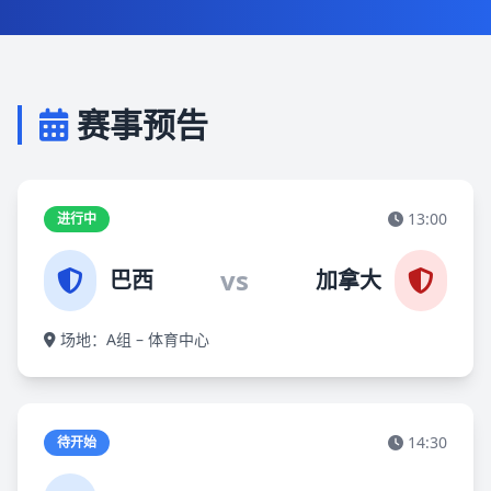
赛事预告
13:00
进行中
vs
巴西
加拿大
场地：A组 – 体育中心
14:30
待开始