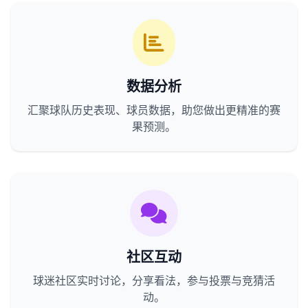
数据分析
汇聚球队历史表现、球员数据，助您做出更精准的赛
果预测。
社区互动
球迷社区实时讨论，分享看法，参与投票与竞猜活
动。