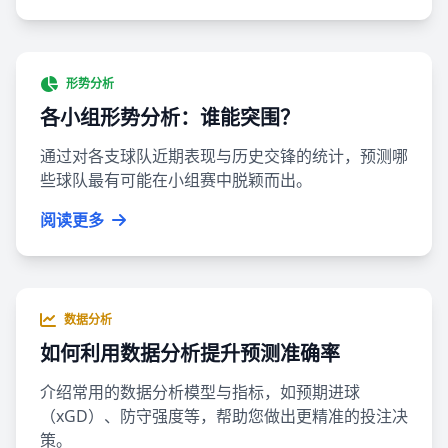
形势分析
各小组形势分析：谁能突围？
通过对各支球队近期表现与历史交锋的统计，预测哪
些球队最有可能在小组赛中脱颖而出。
阅读更多
数据分析
如何利用数据分析提升预测准确率
介绍常用的数据分析模型与指标，如预期进球
（xGD）、防守强度等，帮助您做出更精准的投注决
策。