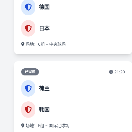
德国
日本
场地：C组 – 中央球场
21:20
已完成
荷兰
韩国
场地：F组 – 国际足球场