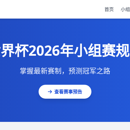
首页
小组
界杯2026年小组赛
掌握最新赛制，预测冠军之路
查看赛事预告