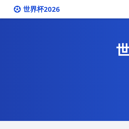
世界杯2026
世