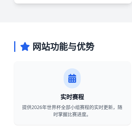
网站功能与优势
实时赛程
提供2026年世界杯全部小组赛程的实时更新，随
时掌握比赛进度。