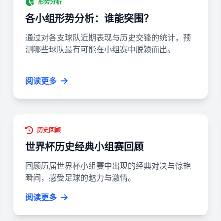
形势分析
各小组形势分析：谁能突围？
通过对各支球队近期表现与历史交锋的统计，预
测哪些球队最有可能在小组赛中脱颖而出。
阅读更多
历史回顾
世界杯历史经典小组赛回顾
回顾历届世界杯小组赛中出现的经典对决与惊艳
瞬间，感受足球的魅力与激情。
阅读更多