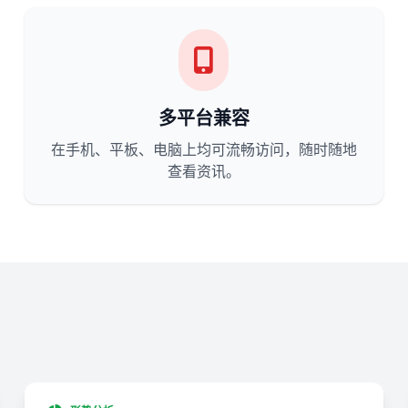
多平台兼容
在手机、平板、电脑上均可流畅访问，随时随地
查看资讯。