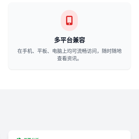
多平台兼容
在手机、平板、电脑上均可流畅访问，随时随地
查看资讯。