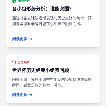
形势分析
各小组形势分析：谁能突围？
通过对各支球队近期表现与历史交锋的统计，预
测哪些球队最有可能在小组赛中脱颖而出。
阅读更多
历史回顾
世界杯历史经典小组赛回顾
回顾历届世界杯小组赛中出现的经典对决与惊艳
瞬间，感受足球的魅力与激情。
阅读更多