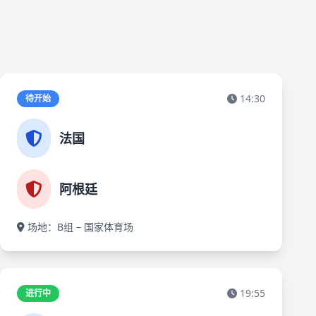
14:30
待开始
法国
阿根廷
场地：B组 – 国家体育场
19:55
进行中