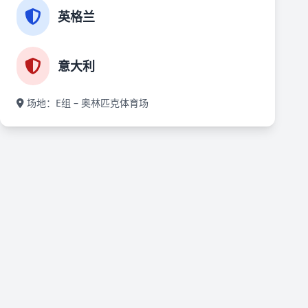
英格兰
意大利
场地：E组 – 奥林匹克体育场