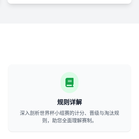
规则详解
深入剖析世界杯小组赛的计分、晋级与淘汰规
则，助您全面理解赛制。