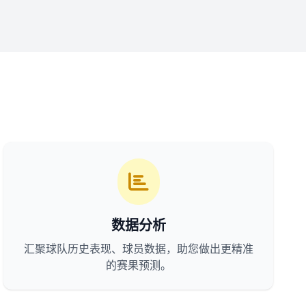
数据分析
汇聚球队历史表现、球员数据，助您做出更精准
的赛果预测。