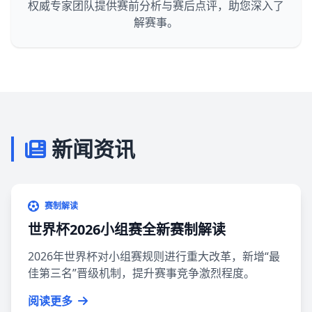
权威专家团队提供赛前分析与赛后点评，助您深入了
解赛事。
新闻资讯
赛制解读
世界杯2026小组赛全新赛制解读
2026年世界杯对小组赛规则进行重大改革，新增“最
佳第三名”晋级机制，提升赛事竞争激烈程度。
阅读更多