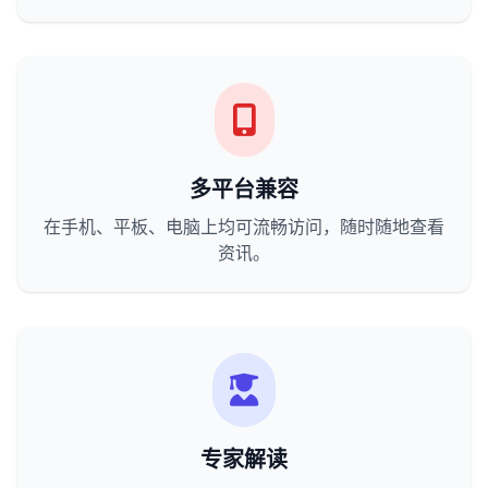
多平台兼容
在手机、平板、电脑上均可流畅访问，随时随地查看
资讯。
专家解读