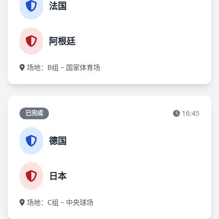
法国
阿根廷
场地：B组 – 国家体育场
16:45
已完成
德国
日本
场地：C组 – 中央球场