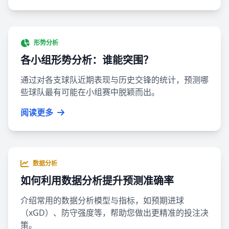
形势分析
各小组形势分析：谁能突围？
通过对各支球队近期表现与历史交锋的统计，预测哪
些球队最有可能在小组赛中脱颖而出。
阅读更多
数据分析
如何利用数据分析提升预测准确率
介绍常用的数据分析模型与指标，如预期进球
（xGD）、防守强度等，帮助您做出更精准的投注决
策。