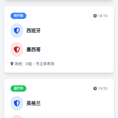
18:10
待开始
西班牙
墨西哥
场地：D组 – 市立体育场
19:55
进行中
英格兰