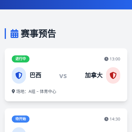
赛事预告
13:00
进行中
vs
巴西
加拿大
场地：A组 – 体育中心
14:30
待开始