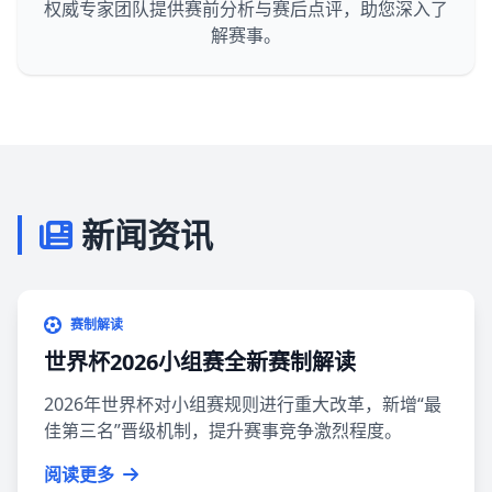
权威专家团队提供赛前分析与赛后点评，助您深入了
解赛事。
新闻资讯
赛制解读
世界杯2026小组赛全新赛制解读
2026年世界杯对小组赛规则进行重大改革，新增“最
佳第三名”晋级机制，提升赛事竞争激烈程度。
阅读更多