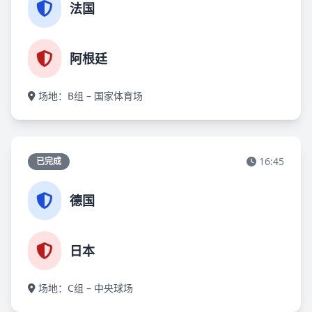
法国
阿根廷
场地：B组 – 国家体育场
16:45
已完成
德国
日本
场地：C组 – 中央球场