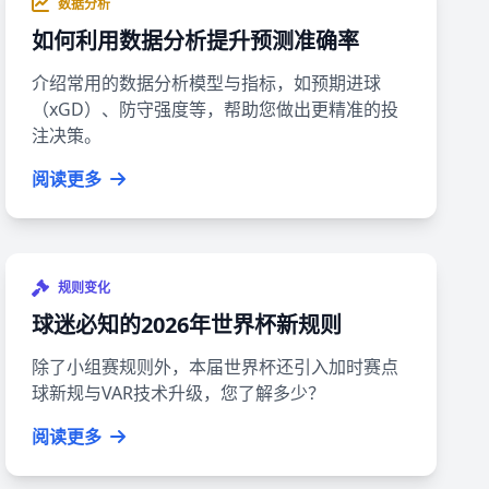
数据分析
如何利用数据分析提升预测准确率
介绍常用的数据分析模型与指标，如预期进球
（xGD）、防守强度等，帮助您做出更精准的投
注决策。
阅读更多
规则变化
球迷必知的2026年世界杯新规则
除了小组赛规则外，本届世界杯还引入加时赛点
球新规与VAR技术升级，您了解多少？
阅读更多