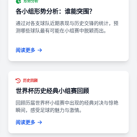
形势分析
各小组形势分析：谁能突围？
通过对各支球队近期表现与历史交锋的统计，预
测哪些球队最有可能在小组赛中脱颖而出。
阅读更多
历史回顾
世界杯历史经典小组赛回顾
回顾历届世界杯小组赛中出现的经典对决与惊艳
瞬间，感受足球的魅力与激情。
阅读更多