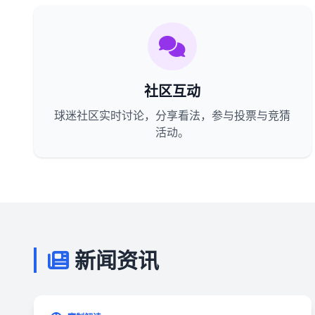
社区互动
球迷社区实时讨论，分享看法，参与投票与竞猜
活动。
新闻资讯