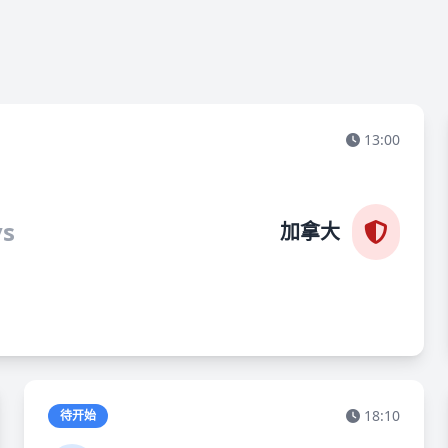
13:00
vs
加拿大
18:10
待开始