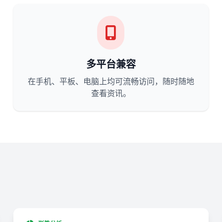
多平台兼容
在手机、平板、电脑上均可流畅访问，随时随地
查看资讯。