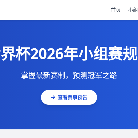
首页
小组
界杯2026年小组赛
掌握最新赛制，预测冠军之路
查看赛事预告