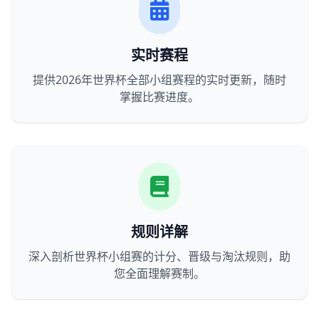
实时赛程
提供2026年世界杯全部小组赛程的实时更新，随时
掌握比赛进度。
规则详解
深入剖析世界杯小组赛的计分、晋级与淘汰规则，助
您全面理解赛制。