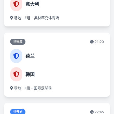
意大利
场地：E组 – 奥林匹克体育场
21:20
已完成
荷兰
韩国
场地：F组 – 国际足球场
22:45
待开始