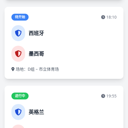
18:10
待开始
西班牙
墨西哥
场地：D组 – 市立体育场
19:55
进行中
英格兰