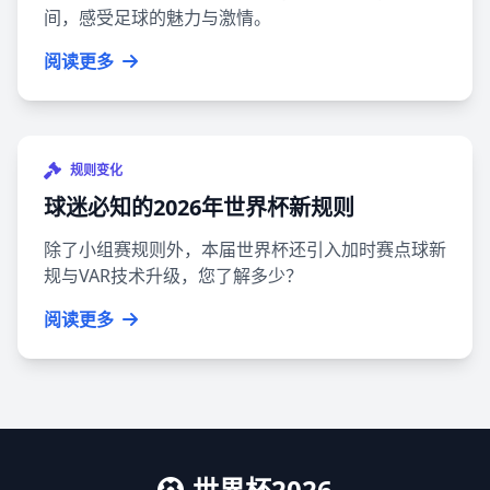
间，感受足球的魅力与激情。
阅读更多
规则变化
球迷必知的2026年世界杯新规则
除了小组赛规则外，本届世界杯还引入加时赛点球新
规与VAR技术升级，您了解多少？
阅读更多
世界杯2026