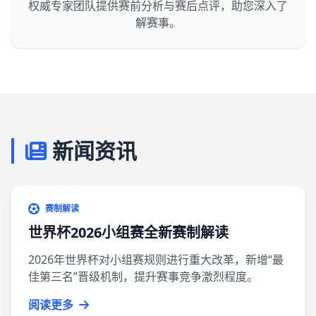
权威专家团队提供赛前分析与赛后点评，助您深入了
解赛事。
新闻资讯
赛制解读
世界杯2026小组赛全新赛制解读
2026年世界杯对小组赛规则进行重大改革，新增“最
佳第三名”晋级机制，提升赛事竞争激烈程度。
阅读更多