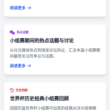
阅读更多
热点话题
小组赛期间的热点话题与讨论
从社交媒体热点到球迷论坛热议，汇总本届小组赛期
间最受关注的争议与话题。
阅读更多
历史回顾
世界杯历史经典小组赛回顾
回顾历届世界杯小组赛中出现的经典对决与惊艳瞬