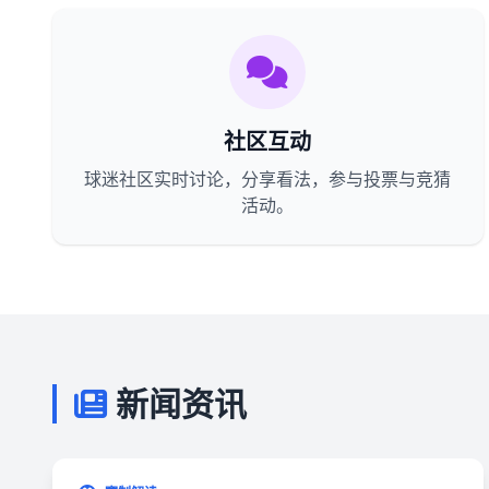
社区互动
球迷社区实时讨论，分享看法，参与投票与竞猜
活动。
新闻资讯