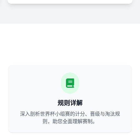
规则详解
深入剖析世界杯小组赛的计分、晋级与淘汰规
则，助您全面理解赛制。