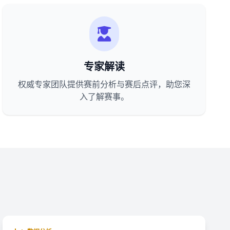
专家解读
权威专家团队提供赛前分析与赛后点评，助您深
入了解赛事。