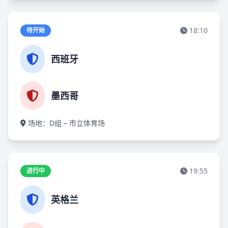
18:10
待开始
西班牙
墨西哥
场地：D组 – 市立体育场
19:55
进行中
英格兰