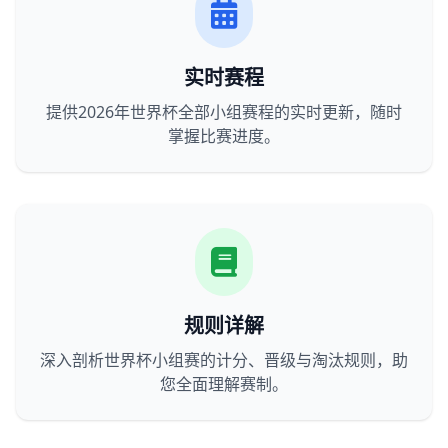
实时赛程
提供2026年世界杯全部小组赛程的实时更新，随时
掌握比赛进度。
规则详解
深入剖析世界杯小组赛的计分、晋级与淘汰规则，助
您全面理解赛制。