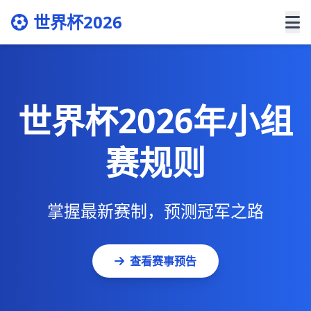
世界杯2026
世界杯2026年小组
赛规则
掌握最新赛制，预测冠军之路
查看赛事预告