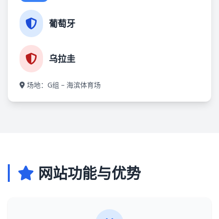
葡萄牙
乌拉圭
场地：G组 – 海滨体育场
网站功能与优势