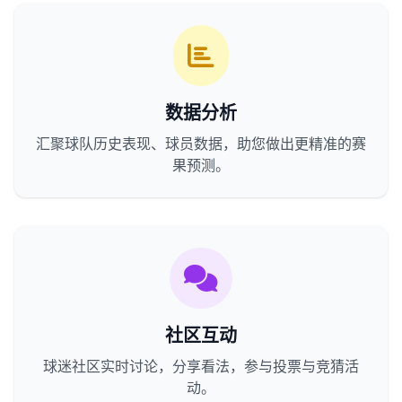
数据分析
汇聚球队历史表现、球员数据，助您做出更精准的赛
果预测。
社区互动
球迷社区实时讨论，分享看法，参与投票与竞猜活
动。