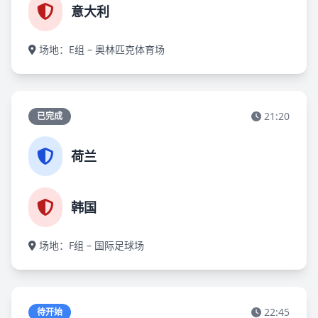
意大利
场地：E组 – 奥林匹克体育场
21:20
已完成
荷兰
韩国
场地：F组 – 国际足球场
22:45
待开始