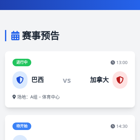
赛事预告
13:00
进行中
vs
巴西
加拿大
场地：A组 – 体育中心
14:30
待开始