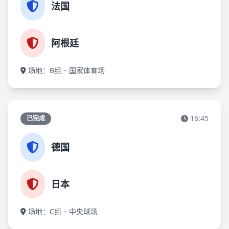
法国
阿根廷
场地：B组 – 国家体育场
16:45
已完成
德国
日本
场地：C组 – 中央球场