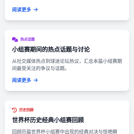
阅读更多
热点话题
小组赛期间的热点话题与讨论
从社交媒体热点到球迷论坛热议，汇总本届小组赛期
间最受关注的争议与话题。
阅读更多
历史回顾
世界杯历史经典小组赛回顾
回顾历届世界杯小组赛中出现的经典对决与惊艳瞬