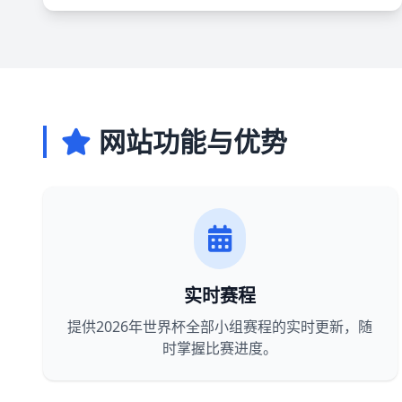
网站功能与优势
实时赛程
提供2026年世界杯全部小组赛程的实时更新，随
时掌握比赛进度。