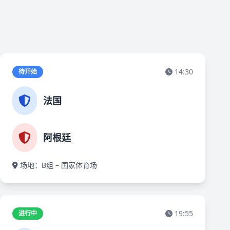
14:30
待开始
法国
阿根廷
场地：B组 – 国家体育场
19:55
进行中