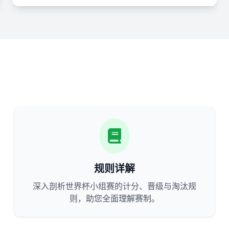
规则详解
深入剖析世界杯小组赛的计分、晋级与淘汰规
则，助您全面理解赛制。