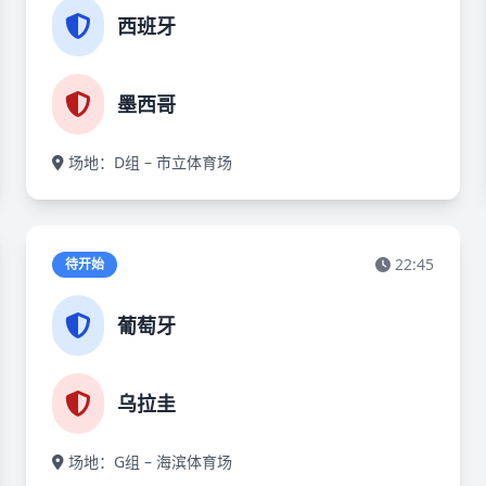
西班牙
墨西哥
场地：D组 – 市立体育场
22:45
待开始
葡萄牙
乌拉圭
场地：G组 – 海滨体育场