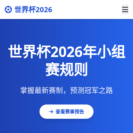
世界杯2026
世界杯2026年小组
赛规则
掌握最新赛制，预测冠军之路
查看赛事预告