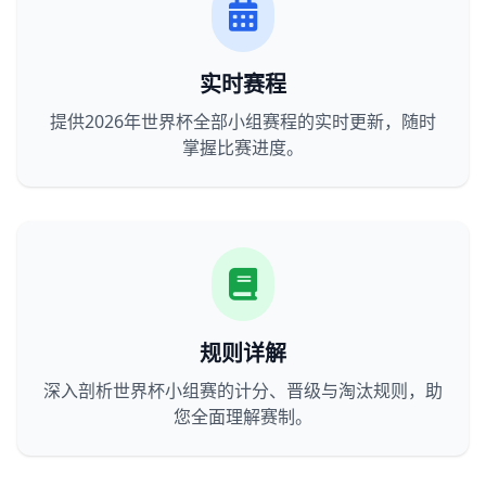
实时赛程
提供2026年世界杯全部小组赛程的实时更新，随时
掌握比赛进度。
规则详解
深入剖析世界杯小组赛的计分、晋级与淘汰规则，助
您全面理解赛制。