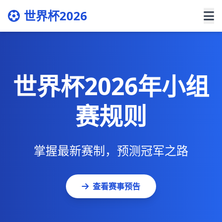
世界杯2026
世界杯2026年小组
赛规则
掌握最新赛制，预测冠军之路
查看赛事预告