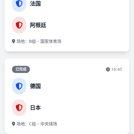
法国
阿根廷
场地：B组 – 国家体育场
16:45
已完成
德国
日本
场地：C组 – 中央球场