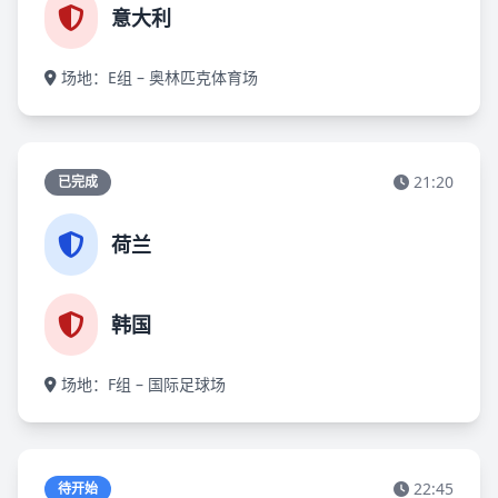
意大利
场地：E组 – 奥林匹克体育场
21:20
已完成
荷兰
韩国
场地：F组 – 国际足球场
22:45
待开始