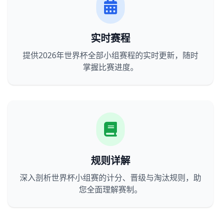
实时赛程
提供2026年世界杯全部小组赛程的实时更新，随时
掌握比赛进度。
规则详解
深入剖析世界杯小组赛的计分、晋级与淘汰规则，助
您全面理解赛制。