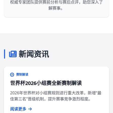
权威专家团队提供赛前分析与赛后点评，助您深入了
解赛事。
新闻资讯
赛制解读
世界杯2026小组赛全新赛制解读
2026年世界杯对小组赛规则进行重大改革，新增“最
佳第三名”晋级机制，提升赛事竞争激烈程度。
阅读更多