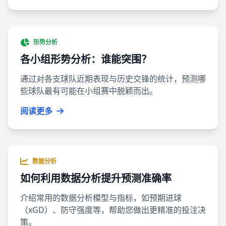
形势分析
各小组形势分析：谁能突围？
通过对各支球队近期表现与历史交锋的统计，预测哪
些球队最有可能在小组赛中脱颖而出。
阅读更多
数据分析
如何利用数据分析提升预测准确率
介绍常用的数据分析模型与指标，如预期进球
（xGD）、防守强度等，帮助您做出更精准的投注决
策。