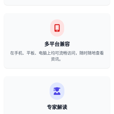
多平台兼容
在手机、平板、电脑上均可流畅访问，随时随地查看
资讯。
专家解读