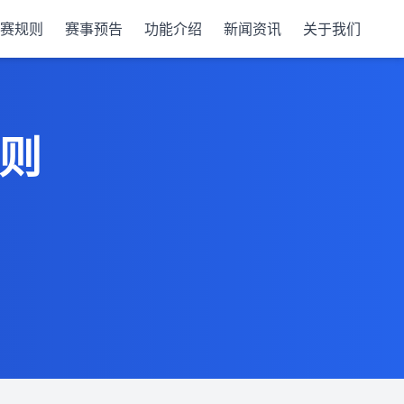
赛规则
赛事预告
功能介绍
新闻资讯
关于我们
规则