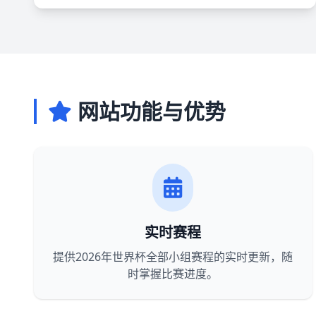
网站功能与优势
实时赛程
提供2026年世界杯全部小组赛程的实时更新，随
时掌握比赛进度。