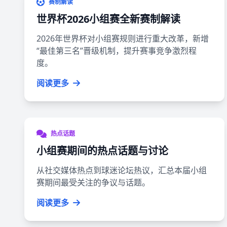
赛制解读
世界杯2026小组赛全新赛制解读
2026年世界杯对小组赛规则进行重大改革，新增
“最佳第三名”晋级机制，提升赛事竞争激烈程
度。
阅读更多
热点话题
小组赛期间的热点话题与讨论
从社交媒体热点到球迷论坛热议，汇总本届小组
赛期间最受关注的争议与话题。
阅读更多