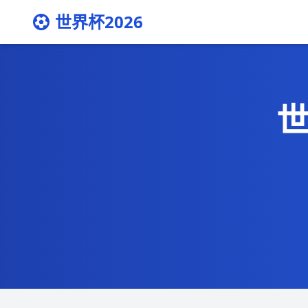
世界杯2026
世