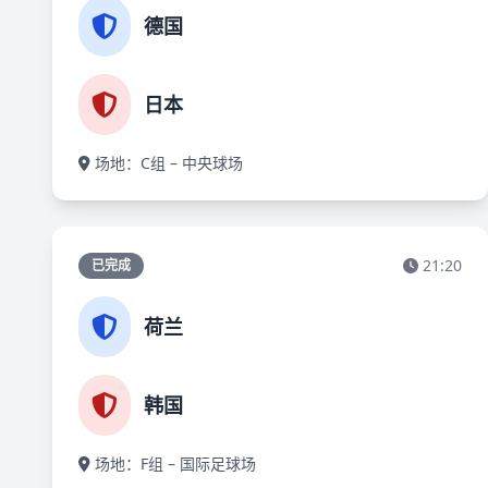
德国
日本
场地：C组 – 中央球场
21:20
已完成
荷兰
韩国
场地：F组 – 国际足球场