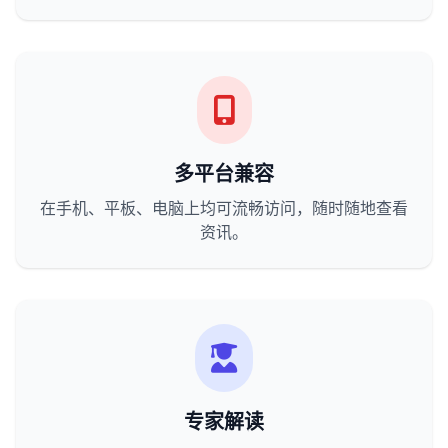
多平台兼容
在手机、平板、电脑上均可流畅访问，随时随地查看
资讯。
专家解读