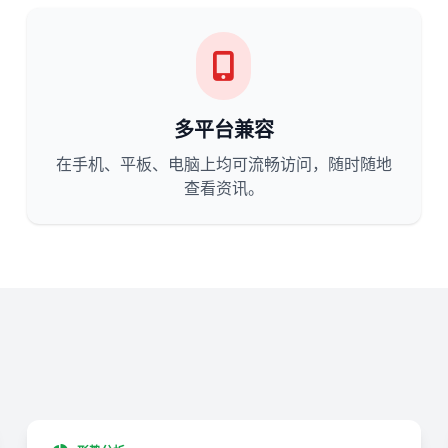
多平台兼容
在手机、平板、电脑上均可流畅访问，随时随地
查看资讯。