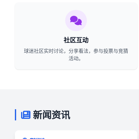
社区互动
球迷社区实时讨论，分享看法，参与投票与竞猜
活动。
新闻资讯