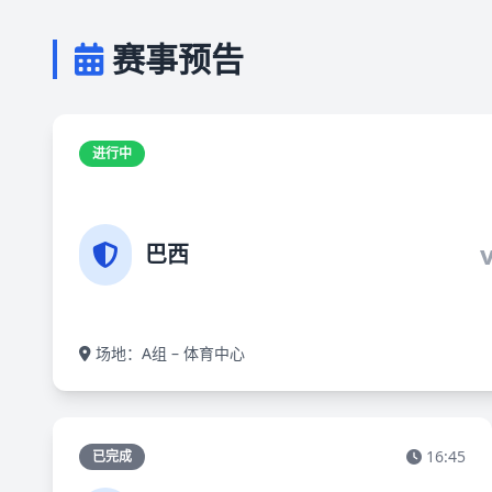
赛事预告
进行中
巴西
场地：A组 – 体育中心
16:45
已完成