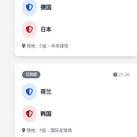
德国
日本
场地：C组 – 中央球场
21:20
已完成
荷兰
韩国
场地：F组 – 国际足球场