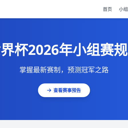
首页
小组
界杯2026年小组赛
掌握最新赛制，预测冠军之路
查看赛事预告