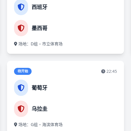
西班牙
墨西哥
场地：D组 – 市立体育场
22:45
待开始
葡萄牙
乌拉圭
场地：G组 – 海滨体育场