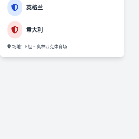
英格兰
意大利
场地：E组 – 奥林匹克体育场