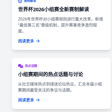
赛制解读
世界杯2026小组赛全新赛制解读
2026年世界杯对小组赛规则进行重大改革，新增
“最佳第三名”晋级机制，提升赛事竞争激烈程
度。
阅读更多
热点话题
小组赛期间的热点话题与讨论
从社交媒体热点到球迷论坛热议，汇总本届小组
赛期间最受关注的争议与话题。
阅读更多