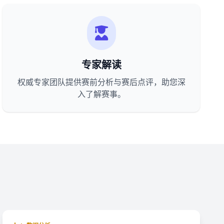
专家解读
权威专家团队提供赛前分析与赛后点评，助您深
入了解赛事。