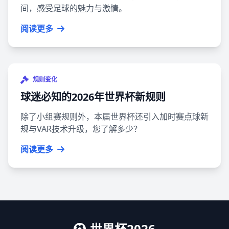
间，感受足球的魅力与激情。
阅读更多
规则变化
球迷必知的2026年世界杯新规则
除了小组赛规则外，本届世界杯还引入加时赛点球新
规与VAR技术升级，您了解多少？
阅读更多
世界杯2026