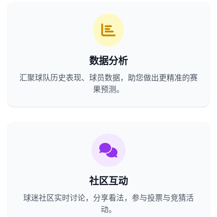
数据分析
汇聚球队历史表现、球员数据，助您做出更精准的赛
果预测。
社区互动
球迷社区实时讨论，分享看法，参与投票与竞猜活
动。