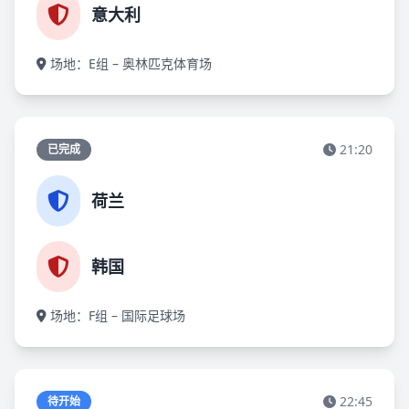
意大利
场地：E组 – 奥林匹克体育场
21:20
已完成
荷兰
韩国
场地：F组 – 国际足球场
22:45
待开始