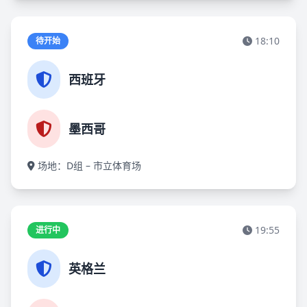
18:10
待开始
西班牙
墨西哥
场地：D组 – 市立体育场
19:55
进行中
英格兰