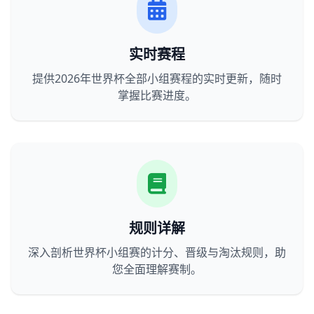
实时赛程
提供2026年世界杯全部小组赛程的实时更新，随时
掌握比赛进度。
规则详解
深入剖析世界杯小组赛的计分、晋级与淘汰规则，助
您全面理解赛制。