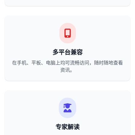
多平台兼容
在手机、平板、电脑上均可流畅访问，随时随地查看
资讯。
专家解读