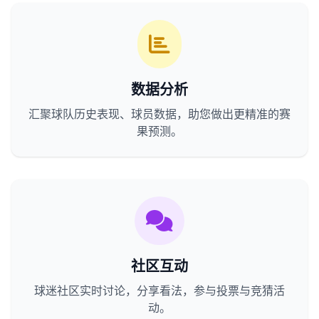
数据分析
汇聚球队历史表现、球员数据，助您做出更精准的赛
果预测。
社区互动
球迷社区实时讨论，分享看法，参与投票与竞猜活
动。