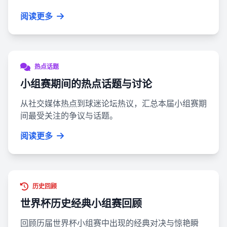
阅读更多
热点话题
小组赛期间的热点话题与讨论
从社交媒体热点到球迷论坛热议，汇总本届小组赛期
间最受关注的争议与话题。
阅读更多
历史回顾
世界杯历史经典小组赛回顾
回顾历届世界杯小组赛中出现的经典对决与惊艳瞬