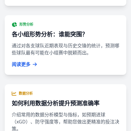
形势分析
各小组形势分析：谁能突围？
通过对各支球队近期表现与历史交锋的统计，预测哪
些球队最有可能在小组赛中脱颖而出。
阅读更多
数据分析
如何利用数据分析提升预测准确率
介绍常用的数据分析模型与指标，如预期进球
（xGD）、防守强度等，帮助您做出更精准的投注决
策。