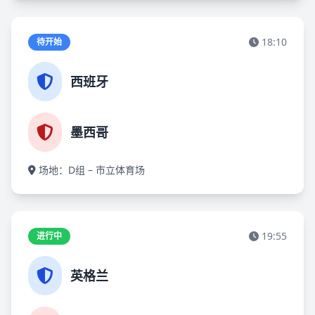
18:10
待开始
西班牙
墨西哥
场地：D组 – 市立体育场
19:55
进行中
英格兰