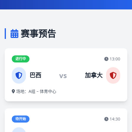
赛事预告
13:00
进行中
vs
巴西
加拿大
场地：A组 – 体育中心
14:30
待开始