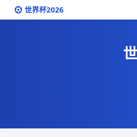
世界杯2026
世