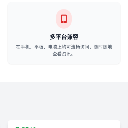
多平台兼容
在手机、平板、电脑上均可流畅访问，随时随地
查看资讯。