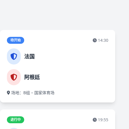
14:30
待开始
法国
阿根廷
场地：B组 – 国家体育场
19:55
进行中