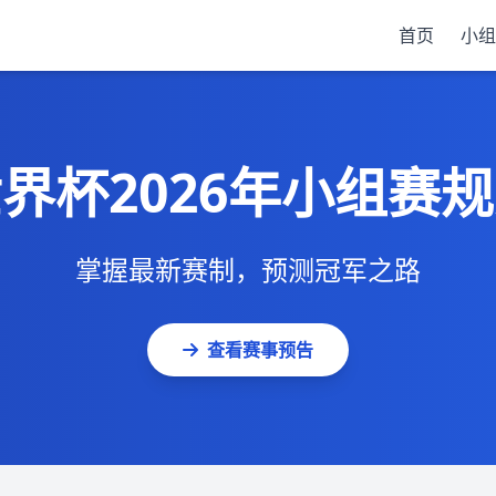
首页
小组
界杯2026年小组赛
掌握最新赛制，预测冠军之路
查看赛事预告