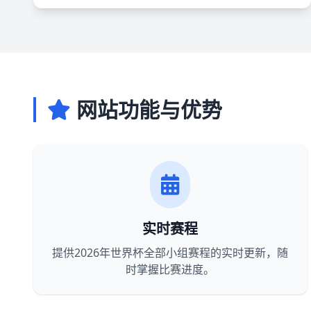
网站功能与优势
实时赛程
提供2026年世界杯全部小组赛程的实时更新，随
时掌握比赛进度。