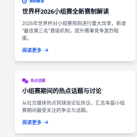
赛制解读
世界杯2026小组赛全新赛制解读
2026年世界杯对小组赛规则进行重大改革，新增
“最佳第三名”晋级机制，提升赛事竞争激烈程
度。
阅读更多
热点话题
小组赛期间的热点话题与讨论
从社交媒体热点到球迷论坛热议，汇总本届小组
赛期间最受关注的争议与话题。
阅读更多