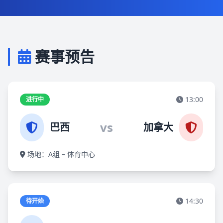
赛事预告
13:00
进行中
vs
巴西
加拿大
场地：A组 – 体育中心
14:30
待开始