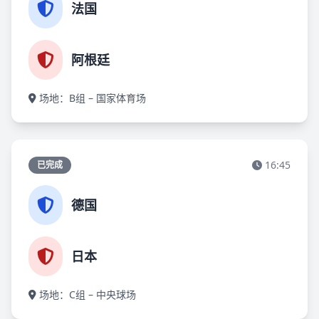
法国
阿根廷
场地：B组 – 国家体育场
16:45
已完成
德国
日本
场地：C组 – 中央球场