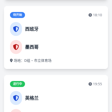
18:10
待开始
西班牙
墨西哥
场地：D组 – 市立体育场
19:55
进行中
英格兰