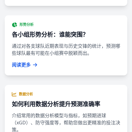
形势分析
各小组形势分析：谁能突围？
通过对各支球队近期表现与历史交锋的统计，预测哪
些球队最有可能在小组赛中脱颖而出。
阅读更多
数据分析
如何利用数据分析提升预测准确率
介绍常用的数据分析模型与指标，如预期进球
（xGD）、防守强度等，帮助您做出更精准的投注决
策。