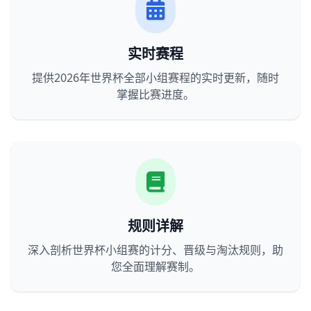
实时赛程
提供2026年世界杯全部小组赛程的实时更新，随时
掌握比赛进度。
规则详解
深入剖析世界杯小组赛的计分、晋级与淘汰规则，助
您全面理解赛制。