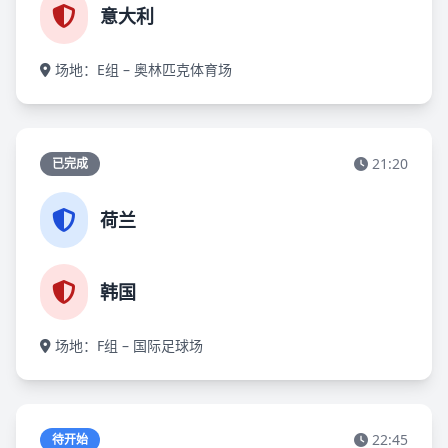
意大利
场地：E组 – 奥林匹克体育场
21:20
已完成
荷兰
韩国
场地：F组 – 国际足球场
22:45
待开始