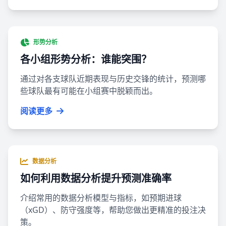
形势分析
各小组形势分析：谁能突围？
通过对各支球队近期表现与历史交锋的统计，预测哪
些球队最有可能在小组赛中脱颖而出。
阅读更多
数据分析
如何利用数据分析提升预测准确率
介绍常用的数据分析模型与指标，如预期进球
（xGD）、防守强度等，帮助您做出更精准的投注决
策。