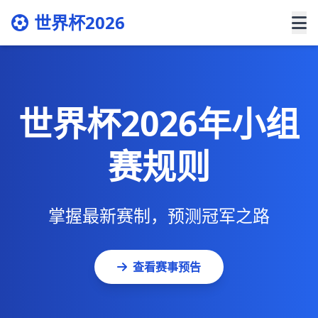
世界杯2026
世界杯2026年小组
赛规则
掌握最新赛制，预测冠军之路
查看赛事预告