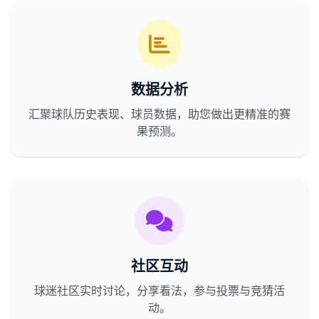
数据分析
汇聚球队历史表现、球员数据，助您做出更精准的赛
果预测。
社区互动
球迷社区实时讨论，分享看法，参与投票与竞猜活
动。