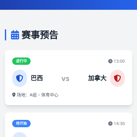
赛事预告
13:00
进行中
vs
巴西
加拿大
场地：A组 – 体育中心
14:30
待开始