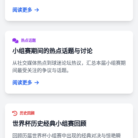
阅读更多
热点话题
小组赛期间的热点话题与讨论
从社交媒体热点到球迷论坛热议，汇总本届小组赛期
间最受关注的争议与话题。
阅读更多
历史回顾
世界杯历史经典小组赛回顾
回顾历届世界杯小组赛中出现的经典对决与惊艳瞬