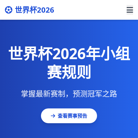
世界杯2026
世界杯2026年小组
赛规则
掌握最新赛制，预测冠军之路
查看赛事预告