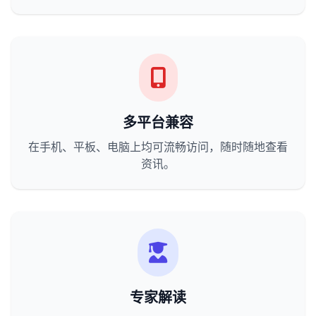
多平台兼容
在手机、平板、电脑上均可流畅访问，随时随地查看
资讯。
专家解读