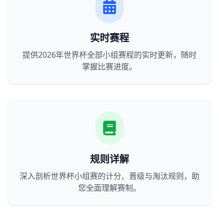
实时赛程
提供2026年世界杯全部小组赛程的实时更新，随时
掌握比赛进度。
规则详解
深入剖析世界杯小组赛的计分、晋级与淘汰规则，助
您全面理解赛制。