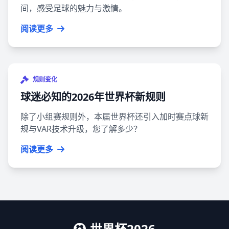
间，感受足球的魅力与激情。
阅读更多
规则变化
球迷必知的2026年世界杯新规则
除了小组赛规则外，本届世界杯还引入加时赛点球新
规与VAR技术升级，您了解多少？
阅读更多
世界杯2026