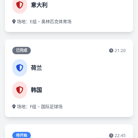
意大利
场地：E组 – 奥林匹克体育场
21:20
已完成
荷兰
韩国
场地：F组 – 国际足球场
22:45
待开始