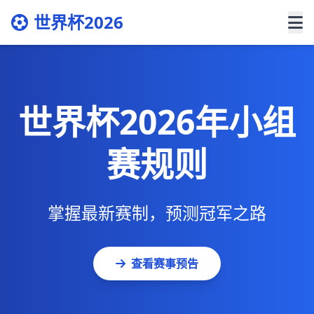
世界杯2026
世界杯2026年小组
赛规则
掌握最新赛制，预测冠军之路
查看赛事预告