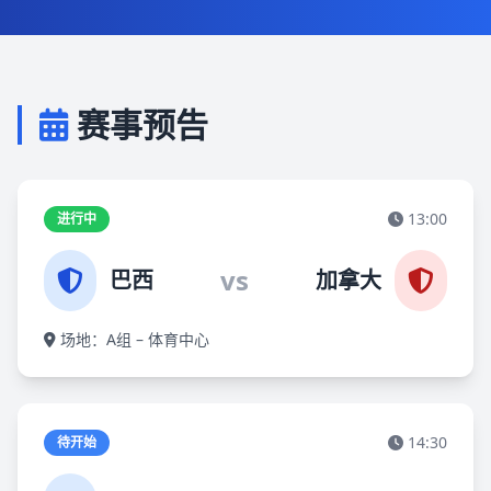
赛事预告
13:00
进行中
vs
巴西
加拿大
场地：A组 – 体育中心
14:30
待开始