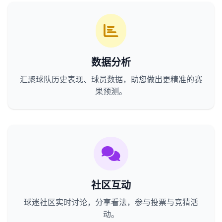
数据分析
汇聚球队历史表现、球员数据，助您做出更精准的赛
果预测。
社区互动
球迷社区实时讨论，分享看法，参与投票与竞猜活
动。