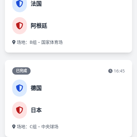
法国
阿根廷
场地：B组 – 国家体育场
16:45
已完成
德国
日本
场地：C组 – 中央球场