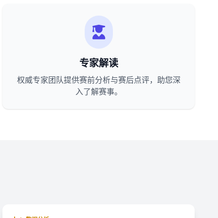
专家解读
权威专家团队提供赛前分析与赛后点评，助您深
入了解赛事。