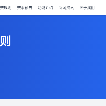
赛规则
赛事预告
功能介绍
新闻资讯
关于我们
规则