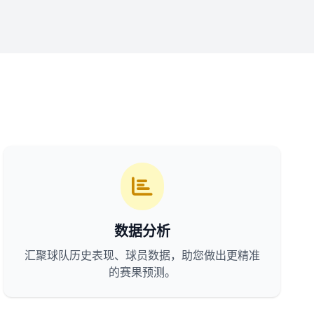
数据分析
汇聚球队历史表现、球员数据，助您做出更精准
的赛果预测。