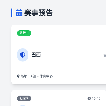
赛事预告
进行中
巴西
场地：A组 – 体育中心
16:45
已完成