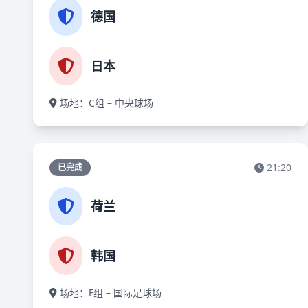
德国
日本
场地：C组 – 中央球场
21:20
已完成
荷兰
韩国
场地：F组 – 国际足球场