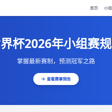
首页
小组
界杯2026年小组赛
掌握最新赛制，预测冠军之路
查看赛事预告