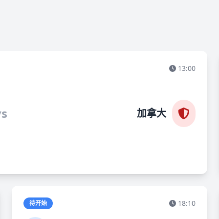
13:00
vs
加拿大
18:10
待开始