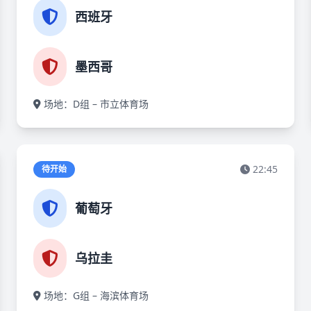
西班牙
墨西哥
场地：D组 – 市立体育场
22:45
待开始
葡萄牙
乌拉圭
场地：G组 – 海滨体育场