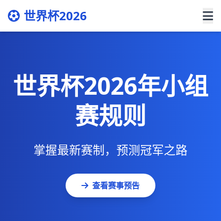
世界杯2026
世界杯2026年小组
赛规则
掌握最新赛制，预测冠军之路
查看赛事预告