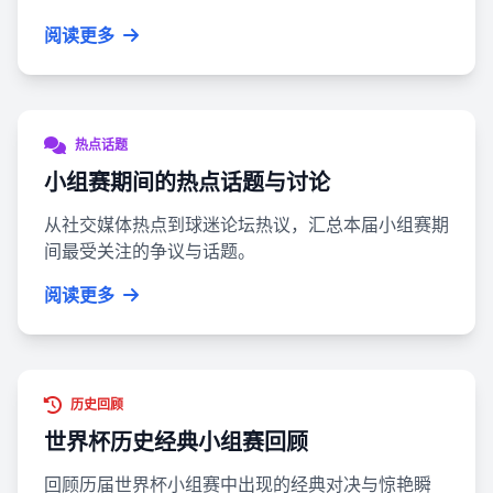
阅读更多
热点话题
小组赛期间的热点话题与讨论
从社交媒体热点到球迷论坛热议，汇总本届小组赛期
间最受关注的争议与话题。
阅读更多
历史回顾
世界杯历史经典小组赛回顾
回顾历届世界杯小组赛中出现的经典对决与惊艳瞬