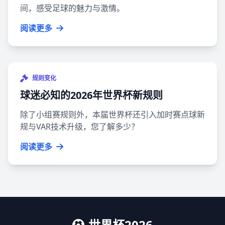
间，感受足球的魅力与激情。
阅读更多
规则变化
球迷必知的2026年世界杯新规则
除了小组赛规则外，本届世界杯还引入加时赛点球新
规与VAR技术升级，您了解多少？
阅读更多
世界杯2026