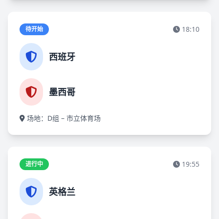
18:10
待开始
西班牙
墨西哥
场地：D组 – 市立体育场
19:55
进行中
英格兰