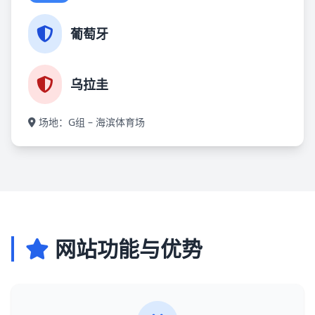
葡萄牙
乌拉圭
场地：G组 – 海滨体育场
网站功能与优势