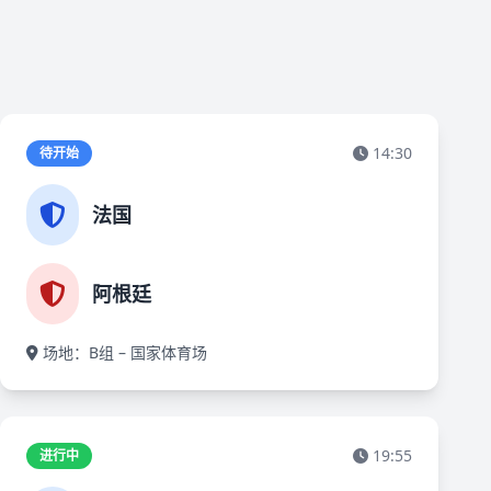
14:30
待开始
法国
阿根廷
场地：B组 – 国家体育场
19:55
进行中