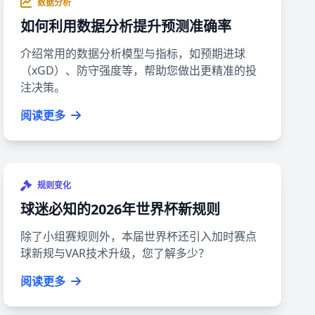
数据分析
如何利用数据分析提升预测准确率
介绍常用的数据分析模型与指标，如预期进球
（xGD）、防守强度等，帮助您做出更精准的投
注决策。
阅读更多
规则变化
球迷必知的2026年世界杯新规则
除了小组赛规则外，本届世界杯还引入加时赛点
球新规与VAR技术升级，您了解多少？
阅读更多