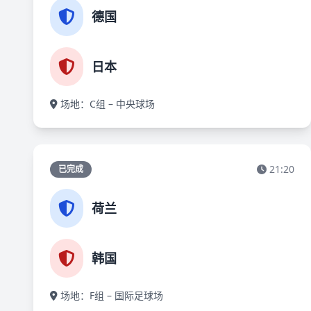
德国
日本
场地：C组 – 中央球场
21:20
已完成
荷兰
韩国
场地：F组 – 国际足球场