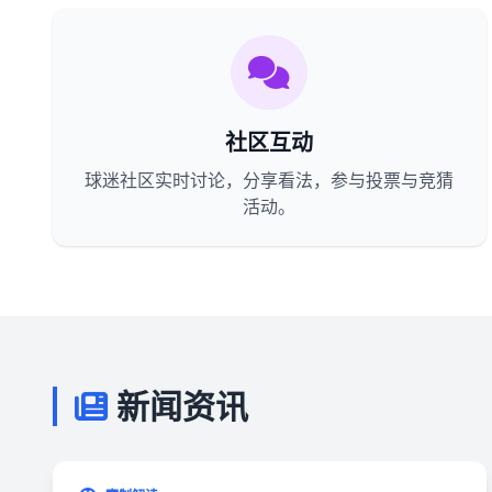
社区互动
球迷社区实时讨论，分享看法，参与投票与竞猜
活动。
新闻资讯