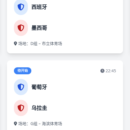
西班牙
墨西哥
场地：D组 – 市立体育场
22:45
待开始
葡萄牙
乌拉圭
场地：G组 – 海滨体育场