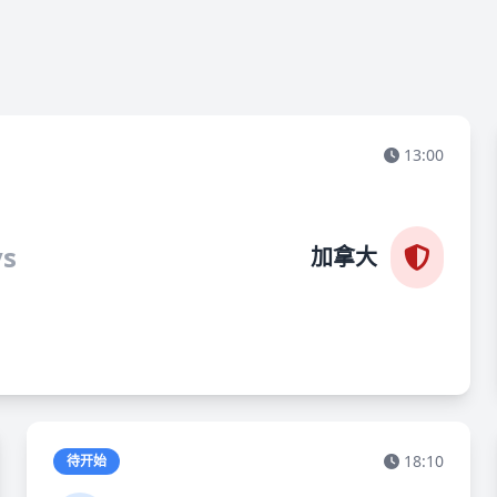
13:00
vs
加拿大
18:10
待开始