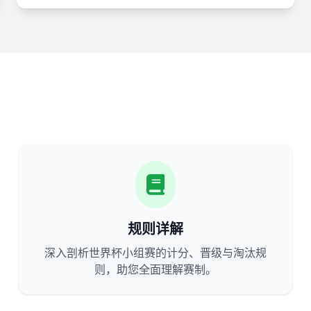
规则详解
深入剖析世界杯小组赛的计分、晋级与淘汰规
则，助您全面理解赛制。