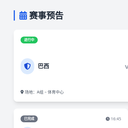
赛事预告
进行中
巴西
场地：A组 – 体育中心
16:45
已完成