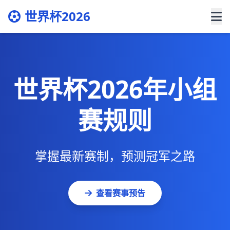
世界杯2026
世界杯2026年小组
赛规则
掌握最新赛制，预测冠军之路
查看赛事预告