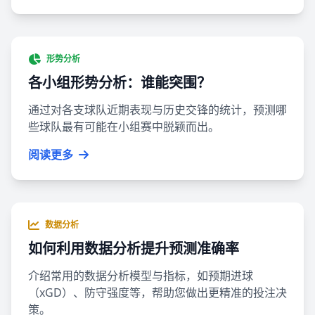
形势分析
各小组形势分析：谁能突围？
通过对各支球队近期表现与历史交锋的统计，预测哪
些球队最有可能在小组赛中脱颖而出。
阅读更多
数据分析
如何利用数据分析提升预测准确率
介绍常用的数据分析模型与指标，如预期进球
（xGD）、防守强度等，帮助您做出更精准的投注决
策。