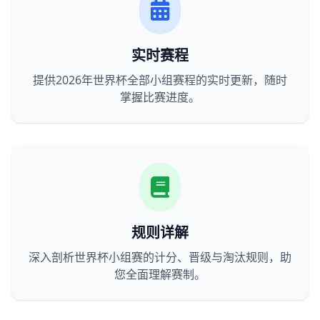
实时赛程
提供2026年世界杯全部小组赛程的实时更新，随时
掌握比赛进度。
规则详解
深入剖析世界杯小组赛的计分、晋级与淘汰规则，助
您全面理解赛制。