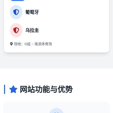
葡萄牙
乌拉圭
场地：G组 – 海滨体育场
网站功能与优势