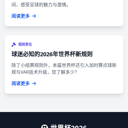
间，感受足球的魅力与激情。
阅读更多
规则变化
球迷必知的2026年世界杯新规则
除了小组赛规则外，本届世界杯还引入加时赛点球新
规与VAR技术升级，您了解多少？
阅读更多
世界杯2026