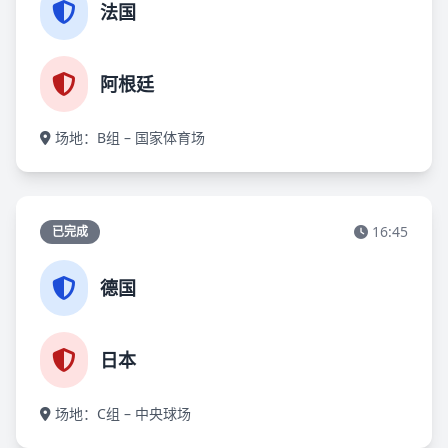
法国
阿根廷
场地：B组 – 国家体育场
16:45
已完成
德国
日本
场地：C组 – 中央球场