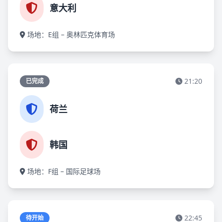
意大利
场地：E组 – 奥林匹克体育场
21:20
已完成
荷兰
韩国
场地：F组 – 国际足球场
22:45
待开始